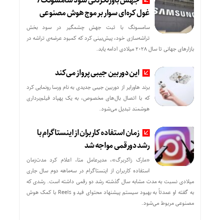
جهش باورنکردنی سود سامسونگ/
غول‌ کره‌ای سوار بر موج هوش مصنوعی
سامسونگ با ثبت جهش چشمگیر در سود بخش
تراشه‌سازی خود، پیش‌بینی کرد که کمبود عرضه‌ی تراشه در
بازارهای جهانی تا سال ۲۰۲۸ میلادی ادامه یابد.
این دوربین جیبی پرواز می‌کند
برند هاورایر از دوربین جیبی جدیدی به نام ورسا رونمایی کرد
که با اتصال بال‌های مخصوص، به یک پهپاد فیلم‌برداری
هوشمند تبدیل می‌شود.
زمان استفاده کاربران از اینستاگرام با
رشد دورقمی مواجه شد
«مارک زاکربرگ»، مدیرعامل متا، اعلام کرد مدت‌زمان
استفاده کاربران از اینستاگرام در سه‌ماهه دوم سال جاری
میلادی نسبت به مدت مشابه سال گذشته رشد دو رقمی داشته است. رشدی که
به گفته او عمدتاً به بهبود سیستم پیشنهاد محتوای فید و Reels با کمک هوش
مصنوعی مربوط می‌شود.