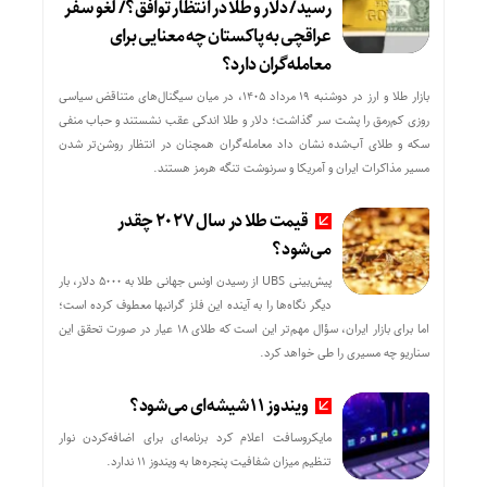
رسید/ دلار و طلا در انتظار توافق؟/ لغو سفر
عراقچی به پاکستان چه معنایی برای
معامله‌گران دارد؟
بازار طلا و ارز در دوشنبه ۱۹ مرداد ۱۴۰۵، در میان سیگنال‌های متناقض سیاسی
روزی کم‌رمق را پشت سر گذاشت؛ دلار و طلا اندکی عقب نشستند و حباب منفی
سکه و طلای آب‌شده نشان داد معامله‌گران همچنان در انتظار روشن‌تر شدن
مسیر مذاکرات ایران و آمریکا و سرنوشت تنگه هرمز هستند.
قیمت طلا در سال 2027 چقدر
می‌شود؟
پیش‌بینی UBS از رسیدن اونس جهانی طلا به ۵۰۰۰ دلار، بار
دیگر نگاه‌ها را به آینده این فلز گرانبها معطوف کرده است؛
اما برای بازار ایران، سؤال مهم‌تر این است که طلای ۱۸ عیار در صورت تحقق این
سناریو چه مسیری را طی خواهد کرد.
ویندوز ۱۱ شیشه‌ای می‌شود؟
مایکروسافت اعلام کرد برنامه‌ای برای اضافه‌کردن نوار
تنظیم میزان شفافیت پنجره‌ها به ویندوز ۱۱ ندارد.