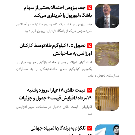
جف بیزوس احتمالا بخشی از سهام
باشگاه لیورپول را خریداری می‌کند
جف بیزوس در قالب یک کنسرسیوم مشترک، در آستانه‌ی
خرید سهمی بزرگ از باشگاه فوتبال لیورپول قرار دارد.
تحویل ۱.۵ کیلوگرم طلا توسط کارکنان
اورژانس به صاحبانش
امدادگران اورژانس پس از حادثه واژگونی خودرو، بیش از
یک‌ونیم کیلوگرم طلای حادثه‌دیدگان را به مسئولان
بیمارستان تحویل دادند.
قیمت طلای 18عیار امروز دوشنبه
19مرداد/ افزایش قیمت + جدول و جزئیات
اکوایران: قیمت طلای 18عیار در معاملات امروز افزایشی
شد
تلگرام به برندگان المپیاد جهانی