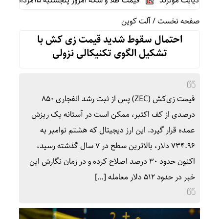
 دیابت موثرند
قیمت طلا و سکه امروز پنجشنبه 15مرداد/ تمام قیمت ها بر مدار افزایش + جدول
صفحه نخست
/
آلت کوین
احتمال سقوط شدید قیمت زی کش با
تشکیل الگوی تکنیکالی نزولی
قیمت زی‌کش (ZEC) پس از ثبت رشد انفجاری ۸۵۰
درصدی از کف اکتبر، ممکن است در آستانه یک ریزش
عمده قرار گیرد. این ارز دیجیتال که هشتم نوامبر به
۷۳۴.۹۶ دلار، بالاترین سطح در ۷ سال گذشته رسید،
اکنون حدود ۳۰ درصد اصلاح کرده و در زمان نگارش این
خبر در حدود ۵۱۲ دلار معامله […]