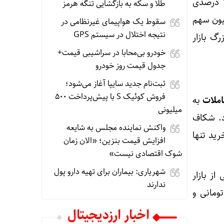
پُرتراکنش‌ترین نمادهای امروز شامل خودرو با حجم معاملات ۱.۹ میلیارد سهم و کاهش ۲.۸۵ درصدی
طلا و سکه به بازگشایی تنگه هرمز
میلیون سهم و افت ۲.۹۹ درصدی و خساپا با معامله ۷۶۲.۵ میلیون سهم
سقوط یک هواپیمای غیرنظامی در
نتیجه اختلال در سیستم‌ GPS
رگ بازار
خودرو بی‌محابا در سراشیبی قیمت+
جدول قیمت روز خودرو
ثبت‌نام جدید سایپا آغاز می‌شود؛
فروش کوئیک S با پیش‌پرداخت ۵۰۰
املات
به
میلیونی
ر میلیارد تومان بود. شکاف
واکنش نماینده مجلس به شایعه
ید تنها
افزایش قیمت بنزین؛ «الان زمان
شوک اقتصادی نیست»
شهریاری: بیماران برای تهیه دارو پول
ز بازار
ندارند
‌های سهامی شاهد خروج ۷۵.۷ میلیارد تومانی و
اخبار ارزدیجیتال