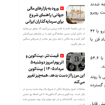
یش قیمت مواجه شدند
ورود به بازارهای مالی
 ۵۹۴ نماد با کاهش قیمت روبرو
جهانی؛ راهنمای شروع
برای سرمایه‌گذاران ایرانی
در این راهنما، قدم به قدم بررسی می‌کنیم که چطور می‌توانید
بیشترین خروج پول حقیقی از نمادهای معاملاتی مربوط به وشهر با ۵۳.۷ میلیارد تومان، خودرو با ۴۲
از داخل ایران، مسیر معامله‌گری خود را در بازارهای بین‌المللی
ر مقابل، نماد فزر با
آغاز کنید و چه نکاتی را باید برای دور ماندن از ضررهای سنگین
در نظر بگیرید.
قیمت تتر، بیت‌کوین و
گروه بانک‌ها با خروج ۹۲.۶ میلیارد تومانی، خودرویی‌ها با ۶۵.۳ میلیارد تومان، شیمیایی‌ها با ۵۴.۶
اتریوم امروز دوشنبه ۵
مرداد ۱۴۰۵ | بیت‌کوین
این مرز را از دست بدهد، همه‌چیز تغییر
حد رسید که هم‌جهتی با روند
می‌کند
ج گسترده
معاملات امروز رمزارز‌ها حاکی از شروع یک روند مثبت و سبز در
بازار است. بیت‌کوین و سایر آلت‌کوین‌ها تا این لحظه روز مثبتی
را پشت سر گذاشته‌اند و تتر هم دوباره وارد روند صعودی شده
هش قابل
است.