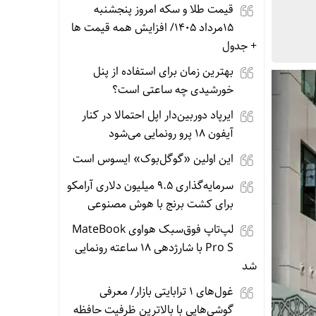
قیمت طلا و سکه امروز پنجشنبه
15مرداد 1405/ افزایش همه قیمت ها
+ جدول
بهترین زمان برای استفاده از پنل
خورشیدی چه ساعتی است؟
ایرپاد دوربین‌دار اپل احتمالا در کنار
آیفون ۱۸ پرو رونمایی می‌شود
این اولین «گوگل‌بوک» ایسوس است
سرمایه‌گذاری ۹.۵ میلیون دلاری آرامکو
برای کشت برنج با هوش مصنوعی
لپ‌تاپ فوق‌سبک هواوی MateBook
Pro S با شارژدهی ۱۸ ساعته رونمایی
شد
غول‌های ۱ ترابایتی بازار/ معرفی
گوشی‌هایی با بالاترین ظرفیت حافظه