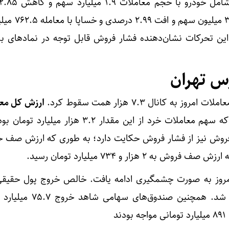
قیمت، وبملت با جابجایی ۳۹۲.۵ 
 بودند. این تحرکات نشان‌دهنده فشار فروش قابل توجه در نمادهای بز
رس تهران
به کانال ۷.۳ هزار همت سقوط کرد.
ارزش کل مع
۵۴.۱ هزار میلیارد تومان رسید که سهم معاملات خرد از این مقدار ۳.۲ هزا
روش نیز از فشار فروش حکایت دارد؛ به طوری که ارزش صف خر
روز به صورت چشمگیری ادامه یافت. خالص خروج پول حقیقی ا
سهام ۵۸۳ میلیارد تومان ثبت شد. همچنین صندوق
د