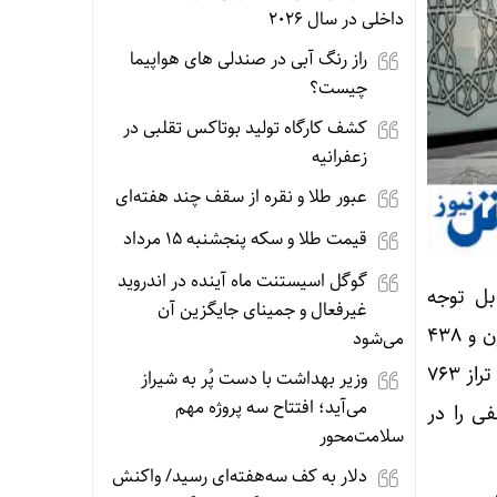
داخلی در سال ۲۰۲۶
راز رنگ آبی در صندلی های هواپیما
چیست؟
کشف کارگاه تولید بوتاکس تقلبی در
زعفرانیه
عبور طلا و نقره از سقف چند هفته‌ای
قیمت طلا و سکه پنجشنبه 15 مرداد
گوگل اسیستنت ماه آینده در اندروید
بل توجه
غیرفعال و جمینای جایگزین آن
نقدینگی مواجه شد. شاخص کل بورس تهران با کاهش ۳۲ هزار و ۹۲۸ واحدی به سطح ۲ میلیون و ۴۳۸
می‌شود
نیز با افت پنج‌هزار و ۳۸۳ واحدی در تراز ۷۶۳
وزیر بهداشت با دست پُر به شیراز
می‌آید؛ افتتاح سه پروژه مهم
ی را در
سلامت‌محور
دلار به کف سه‌هفته‌ای رسید/ واکنش