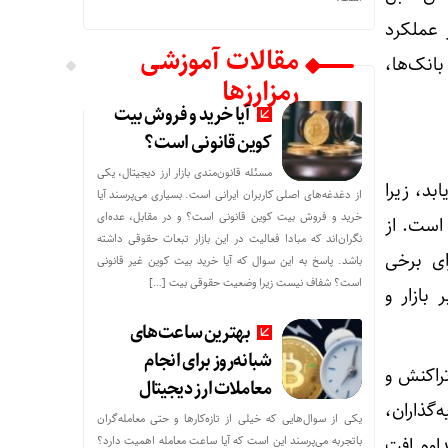
 عملکرد
مقالات آموزشی
انک‌ها،
رمزارزها
آیا خرید و فروش بیت
کوین قانونی است؟
مسئله قانون‌مندی بازار ارز دیجیتال، یکی
بد، زیرا
از دغدغه‌های اصلی کاربران ایرانی است. بسیاری می‌پرسند آیا
خرید و فروش بیت کوین قانونی است؟ و در مقابل، عده‌ای
است. از
نگران‌اند که مبادا فعالیت در این بازار تبعات حقوقی داشته
ممکن است برای برخی
باشد. پاسخ به این سوال که آیا خرید بیت کوین غیر قانونی
است؟ شفاف نیست زیرا وضعیت حقوقی بیت‌ […]
بازار و
بهترین ساعت‌های
شبانه‌روز برای انجام
تراکنش و
معاملات ارز دیجیتال
گذاران،
یکی از سوال‌هایی که خیلی از تازه‌کارها و حتی معامله‌گران
باتجربه می‌پرسند این است که آیا ساعت معامله اهمیت دارد؟
داوم افت