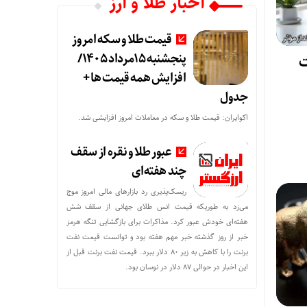
اخبار طلا و ارز
قیمت طلا و سکه امروز
پنجشنبه 15مرداد 1405/
ت
افزایش همه قیمت ها +
جدول
اکوایران: قیمت طلا و سکه در معاملات امروز افزایشی شد.
عبور طلا و نقره از سقف
چند هفته‌ای
ریسک‌پذیری رد بازارهای مالی امروز موج
می‌زد به طوریکه قیمت انس طلای جهانی از سقف شش
هفته‌ای خودش عبور کرد. مذاکرات برای بازگشایی تنگه هرمز
خبر از روز گذشته خبر مهم هفته بود و توانست قیمت نفت
برنت را با کاهش به زیر 80 دلار ببرد. قیمت نفت برنت قبل از
این اخبار در حوالی 87 دلار در نوسان بود.