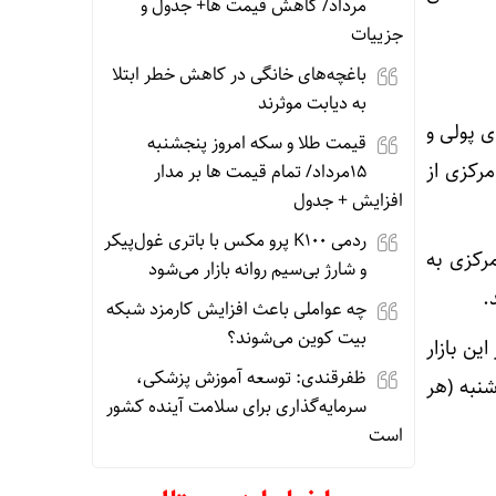
مرداد/ کاهش قیمت ها+ جدول و
جزییات
باغچه‌های خانگی در کاهش خطر ابتلا
به دیابت موثرند
ی پولی و
قیمت طلا و سکه امروز پنجشنبه
مرکزی از
15مرداد/ تمام قیمت ها بر مدار
افزایش + جدول
ردمی K100 پرو مکس با باتری غول‌پیکر
مرکزی به
و شارژ بی‌سیم روانه بازار می‌شود
.
چه عواملی باعث افزایش کارمزد شبکه
بیت کوین می‌شوند؟
 بر این بازار
ظفرقندی: توسعه آموزش پزشکی،
شنبه (هر
سرمایه‌گذاری برای سلامت آینده کشور
است