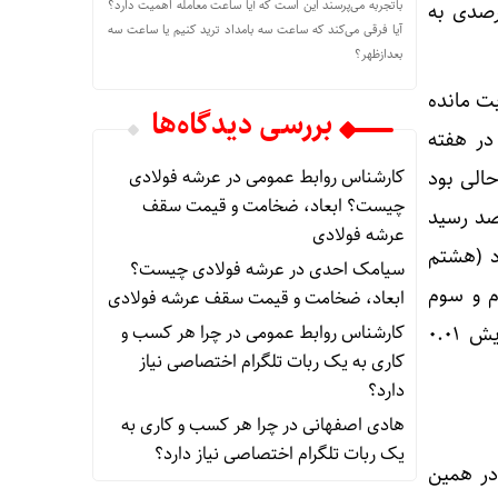
باتجربه می‌پرسند این است که آیا ساعت معامله اهمیت دارد؟
درصد رسیده بود که در پایان هفته اول خردادماه با افزایش ۰.۰۲ درصدی به
آیا فرقی می‌کند که ساعت سه بامداد ترید کنیم یا ساعت سه
بعدازظهر؟
ده ثابت مانده
بررسی دیدگاه‌ها
ید. با این حال در هفته
بازگشت و این در حالی بود
کارشناس روابط عمومی
در
عرشه فولادی
چیست؟ ابعاد، ضخامت و قیمت سقف
اهش قابل توجه نسبت به هفته‌های قبل خود به محدوده ۲۳.۶۴ درصد رسید
عرشه فولادی
اول مرداد (هشتم
سیامک احدی
در
عرشه فولادی چیست؟
دوم و سوم
ابعاد، ضخامت و قیمت سقف عرشه فولادی
مردادماه به ترتیب به ۲۳.۶۵ و ۲۳.۹۸ درصد افزایش یافت و طی دو هفته پس از آن با افزایش ۰.۰۱
کارشناس روابط عمومی
در
چرا هر کسب‌ و
کاری به یک ربات تلگرام اختصاصی نیاز
دارد؟
هادی اصفهانی
در
چرا هر کسب‌ و کاری به
یک ربات تلگرام اختصاصی نیاز دارد؟
ن تا امروز در همین