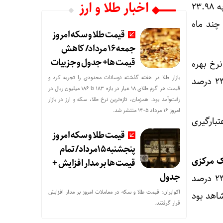
اخبار طلا و ارز
محدوده و نزدیک به ۲۴ درصد متغیر بوده است. البته این نرخ در دی و بهمن ماه سال گذشته به ۲۳.۹۸
ا این حال، طی چند ماه
قیمت طلا و سکه امروز
جمعه ۱۶ مرداد/ کاهش
قیمت ها+ جدول و جزییات
شته (۱۴۰۳) بود که نرخ بهره
بازار طلا در هفته گذشته نوسانات محدودی را تجربه کرد و
بین بانکی در کانال ۲۳.۶ درصد تثبیت شده بود و در حال حاظر این نرخ مجددا به کانال ۲۳.۶ درصد
قیمت هر گرم طلای ۱۸ عیار در بازه ۱۸۳ تا ۱۸۶ میلیون ریال در
رفت‌وآمد بود. همزمان، تازه‌ترین نرخ طلا، سکه و ارز در بازار
امروز ۱۶ مرداد ۱۴۰۵ منتشر شد.
ند سال گذشته ۲۳ درصد، نرخ اعتبارگیری
قیمت طلا و سکه امروز
پنجشنبه 15مرداد/ تمام
ک مرکزی
قیمت ها بر مدار افزایش +
جدول
نشان می‌دهد، نرخ بهره بین بانکی در دو سال گذشته یعنی سال‌های ۱۴۰۲ و ۱۴۰۳ در کانال ۲۳ درصد
اکوایران: قیمت طلا و سکه در معاملات امروز بر مدار افزایش
۱۴۰۱ دامنه‌های ۲۰.۳ تا ۲۳.۱ درصد را شاهد بود
قرار گرفتند.