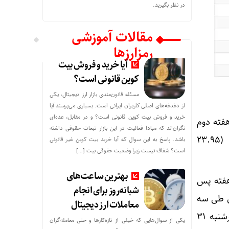
در نظر بگیرید.
مقالات آموزشی
رمزارزها
آیا خرید و فروش بیت
کوین قانونی است؟
مسئله قانون‌مندی بازار ارز دیجیتال، یکی
از دغدغه‌های اصلی کاربران ایرانی است. بسیاری می‌پرسند آیا
خرید و فروش بیت کوین قانونی است؟ و در مقابل، عده‌ای
ود و در پایان هفته دوم
نگران‌اند که مبادا فعالیت در این بازار تبعات حقوقی داشته
(فروردین) با کاهش ۰.۰۱ درصدی به ۳۲.۹۵ درصد رسید و در پایان هفته سوم نیز در همان دامنه (۲۳.۹۵
باشد. پاسخ به این سوال که آیا خرید بیت کوین غیر قانونی
است؟ شفاف نیست زیرا وضعیت حقوقی بیت‌ […]
بهترین ساعت‌های
۲۳.۹۶ درصد رسید و یک هفته پس
شبانه‌روز برای انجام
د شد. با این حال طی سه
معاملات ارز دیجیتال
هفته پس از آن با کاهش ۰.۰۱ (در پایان هر هفته) در مجموع ۰.۰۳ کاهش یافت و در روز چهارشنبه ۳۱
یکی از سوال‌هایی که خیلی از تازه‌کارها و حتی معامله‌گران