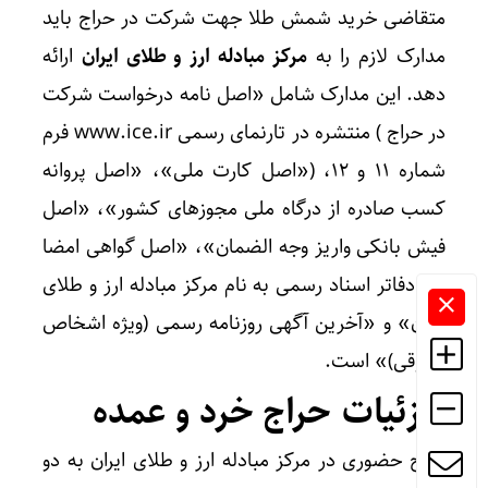
متقاضی خرید شمش طلا جهت شرکت در حراج باید
مدارک لازم را به
مرکز مبادله ارز و طلای ایران
ارائه
دهد. این مدارک شامل «اصل نامه درخواست شرکت
در حراج ) منتشره در تارنمای رسمی www.ice.ir فرم
شماره ۱۱ و ۱۲، («اصل کارت ملی»، «اصل پروانه
کسب صادره از درگاه ملی مجوزهای کشور»، «اصل
فیش بانکی واریز وجه الضمان»، «اصل گواهی امضا
نزد دفاتر اسناد رسمی به نام مرکز مبادله ارز و طلای
ایران» و «آخرین آگهی روزنامه رسمی (ویژه اشخاص
حقوقی)» است.
جزئیات حراج خرد و عمده
حراج حضوری در مرکز مبادله ارز و طلای ایران به دو