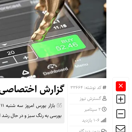
گزارش اختصاصی 
کد نوشته: 33664
گسترش نیوز
ب
2 سپتامبر
بورسی به رنگ سبز و در حال رشد
106 بازدید
بدون دیدگاه