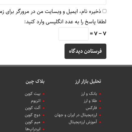
ذخیره نام، ایمیل و وبسایت من در مرورگر برای زم
لطفا پاسخ را به عدد انگلیسی وارد کنید:
7 − 7 =
تحلیل بازار ارز
بلاک چین
بانک و ارز
بیت کوین
طلا و ارز
اتریوم
فارکس
آلت کوین
ارزدیجیتال در ایران و جهان
دوج کوین
آموزش ارزدیجیتال
میم کوین‌
ایردراپ‌ها