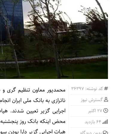
کد نوشته: 36397
محمدپور معاون تنظیم گری و نظ
گسترش نیوز
ناترازی به بانک ملی ایران انج
اجرایی گزیر تعیین شدند. هیات
27 اکتبر
محض اینکه بانک روز پنجشنبه وا
64 بازدید
هیات اجرایی گزیر دارا بودن سوا
بدون دیدگاه