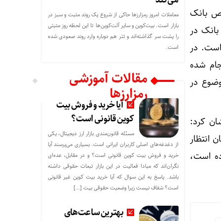
می‌کند
وص بانک
معاملات امروز رمزارز‌ها حاکی از شروع یک روند مثبت و سبز در
بازار است. بیت‌کوین و سایر آلت‌کوین‌ها تا این لحظه روز مثبتی
ین بانک در
را پشت سر گذاشته‌اند و تتر هم دوباره وارد روند صعودی شده
است. در
است.
جام شده
مقالات آموزشی
وضوع در
رمزارزها
آیا خرید و فروش بیت
کوین قانونی است؟
ان کرد:
مسئله قانون‌مندی بازار ارز دیجیتال، یکی
ن انتظار
از دغدغه‌های اصلی کاربران ایرانی است. بسیاری می‌پرسند آیا
ده است،
خرید و فروش بیت کوین قانونی است؟ و در مقابل، عده‌ای
نگران‌اند که مبادا فعالیت در این بازار تبعات حقوقی داشته
باشد. پاسخ به این سوال که آیا خرید بیت کوین غیر قانونی
است؟ شفاف نیست زیرا وضعیت حقوقی بیت‌ […]
بهترین ساعت‌های