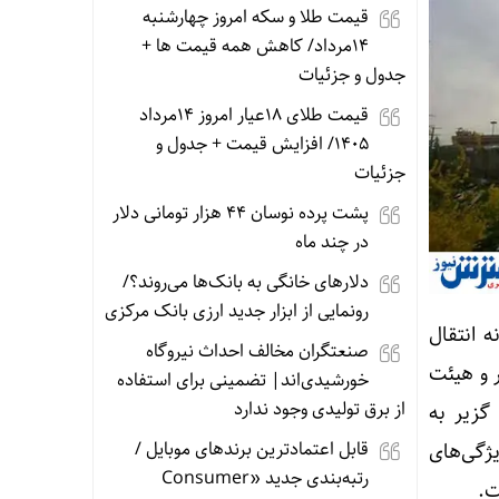
قیمت طلا و سکه امروز چهارشنبه
14مرداد/ کاهش همه قیمت ها +
جدول و جزئیات
قیمت طلای 18عیار امروز 14مرداد
1405/ افزایش قیمت + جدول و
جزئیات
پشت پرده نوسان ۴۴ هزار تومانی دلار
در چند ماه
دلارهای خانگی به بانک‌ها می‌روند؟/
رونمایی از ابزار جدید ارزی بانک مرکزی
 انتقال
صنعتگران مخالف احداث نیروگاه
ر و هیئت
خورشیدی‌اند| تضمینی برای استفاده
از برق تولیدی وجود ندارد
گزیر به
قابل اعتمادترین برندهای موبایل /
یژگی‌های
رتبه‌بندی جدید «Consumer
ت.