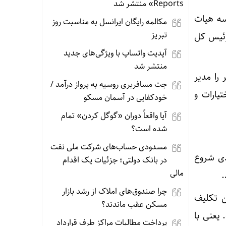
Reports» منتشر شد
سه هیات
مکالمه رایگان ایرانسل به مناسبت روز
تبریز
رئیس کل
آپدیت‌ واتساپ با ویژگی‌های جدید
منتشر شد
را مدیر
جت مسافربری روسیه به پرواز درآمد /
یارات و
خودکفایی در آسمان مسکو
آیا واقعاً دوران «گوگل کردن» تمام
شده است؟
مسدودی حساب‌های شرکت ملی نفت
دی شروع
در بانک دولتی؛ جزئیات یک اقدام
مالی
.
چرا صندوق‌های املاک از رشد بازار
ن تکلیف
مسکن عقب ماندند؟
 یعنی با
پرداخت مطالبات مراکز طرف قرارداد