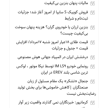
مالیات پنهان بنزین بی‌کیفیت
فروش کوییک S سایپا از امروز آغاز شد؛ جزئیات
ثبت‌نام و شرایط
بنزین ارزان یا خودروی گران؟ هزینه پنهان سوخت
بی‌کیفیت چیست؟
قیمت طلای 18عیار امروز شنبه 17مرداد/ افزایش
قیمت + جدول و جزئیات
درخشش ایران در المپیاد جهانی هوش مصنوعی
رونمایی خودرو IM LS9 توسط نیکا موتور ، لوکس
ترین شاسی بلند EREV در ایران
جنجال «تشکر» یک مقام مسئول از زبان
صنعتگران |کاهش خاموشی‌ها برای بخش تولید
رضایت‌بخش نیست
کرمانپور: خبرنگاران نمی گذارند واقعیت زیر آوار