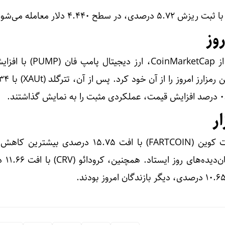
طح ۴.۴۴۰ دلار معامله می‌شود.
وز
بر اساس اطلاعات منتشرشده از CoinMarketCap، ا
ر
در سوی دیگر بازار، رمزارز فارت کوین (FARTCOIN) با افت ۱۵.۷۵ درصدی
تجربه کرد و در