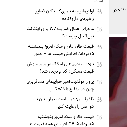
است
بیت‌کوین، به عنوان بزرگ‌ترین دارایی دیجیتال، طی ۲۴ ساعت گذشته ریزشی ۱.۸۵ درصدی را تجربه کرده و هم‌اکنون با قیمت ۱۱۰.۳۲۳ دلار
اولتیماتوم به تامین‌کنندگان ذخایر
راهبردی دارو+نامه
ماجرای اعمال ضریب ۲.۷ برای اینترنت
بین‌الملل چیست؟
قیمت طلا، دلار و سکه امروز پنجشنبه
15مرداد/ افزایش قیمت ها + جدول
بازده صندوق‌های املاک در برابر جهش
قیمت مسکن؛ کدام برنده شد؟
پرواز موفقیت‌آمیز هواپیمای مسافربری
چین در ارتفاع بالا /عکس
ظفرقندی: در ساخت بیمارستان باید
دو اصل را رعایت کنیم
قیمت طلا و سکه امروز پنجشنبه
15مرداد 1405/ افزایش همه قیمت ها