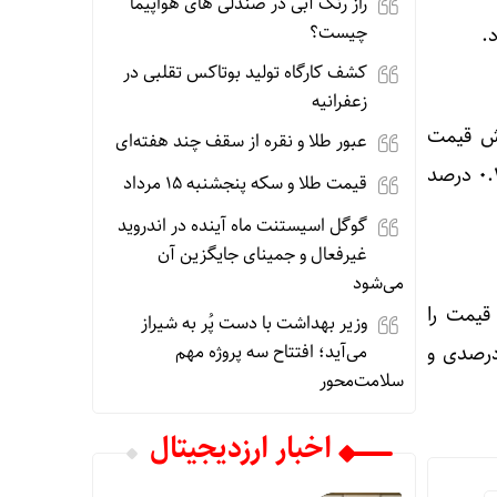
راز رنگ آبی در صندلی های هواپیما
چیست؟
کشف کارگاه تولید بوتاکس تقلبی در
زعفرانیه
رز دیجیتال پامپ فان (PUMP) با افزایش قیمت
عبور طلا و نقره از سقف چند هفته‌ای
۰.۵۳ درصدی، عنوان پرسودترین رمزارز امروز را از آن خود کرد. پس از آن، تترگلد (XAUt) با ۰.۳۴ درصد
قیمت طلا و سکه پنجشنبه 15 مرداد
گوگل اسیستنت ماه آینده در اندروید
غیرفعال و جمینای جایگزین آن
می‌شود
 بیشترین کاهش قیمت را
وزیر بهداشت با دست پُر به شیراز
می‌آید؛ افتتاح سه پروژه مهم
 صدر لیست زیان‌دیده‌های روز ایستاد. همچنین، کرودائو (CRV) با افت ۱۱.۶۶ درصدی و
سلامت‌محور
اخبار ارزدیجیتال