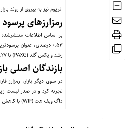
اتریوم نیز به پیروی از روند بازار با ثبت ریزش ۵.۷۲ درصدی، در س
رمزارز‌های پرسود ر
رشد و پکس گلد (PAXG) با ۰.۲۷ درصد افزایش قیمت، عملکردی مثبت را به نمایش گذاشتند.
بازندگان اصلی بازا
داگ ویف هت (WIF) با کاهش ۱۰.۶۵ درصدی، دیگر بازندگان امروز بودند.