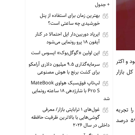
+ جدول
بهترین زمان برای استفاده از پنل
خورشیدی چه ساعتی است؟
ایرپاد دوربین‌دار اپل احتمالا در کنار
آیفون ۱۸ پرو رونمایی می‌شود
این اولین «گوگل‌بوک» ایسوس است
ود و اکثر
سرمایه‌گذاری ۹.۵ میلیون دلاری آرامکو
اس داده‌های وب‌سایت CoinMarketCap، ارزش کل بازار
برای کشت برنج با هوش مصنوعی
لپ‌تاپ فوق‌سبک هواوی MateBook
Pro S با شارژدهی ۱۸ ساعته رونمایی
شد
غول‌های ۱ ترابایتی بازار/ معرفی
 طی ۲۴ ساعت گذشته ریزشی ۱.۸۵ درصدی را تجربه
گوشی‌هایی با بالاترین ظرفیت حافظه
کرده و هم‌اکنون با قیمت ۱۱۰.۳۲۳ دلار معامله می‌شود. تسلط بیت‌کوین بر بازار نیز به ۵۷.۸۱ درصد
داخلی در سال ۲۰۲۶