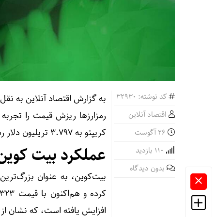
کد نوشته: 32930
به گزارش اقتصاد آنلاین به نقل از
اقتصاد آنلاین
کریپتو به ۳.۷۹۷ تریلیون دلار رسیده است.
26 آگوست
عملکرد بیت کوین 
110 بازدید
بدون دیدگاه
افزایش یافته است، که نشان از اع