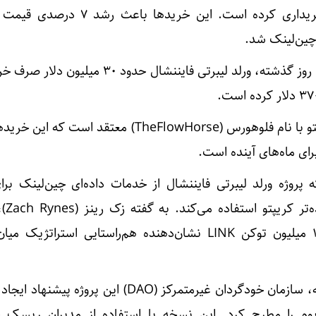
(AAVE) و چین‌لینک (LINK) خریداری کرده است. این خریدها ب
یکی از معامله‌گران مشهور کریپتو با نام فلوهورس (TheFlowHorse) معتقد 
برای ماه‌های آینده است.
روژه ورلد لیبرتی فایننشال از خدمات داده‌ای چین‌لینک برای
یکپارچگی با
جامعه چین‌لینک، خرید اخیر ۱ میلیون توکن LINK نشان‌دهنده هم‌راستایی استرات
علاوه بر این‌ها، در هفته گذشته، سازمان خودگردان غیرمتمرکز (DAO) این پرو
یوم را مطرح کرد. این نسخه با استفاده از مدیران ریسک 