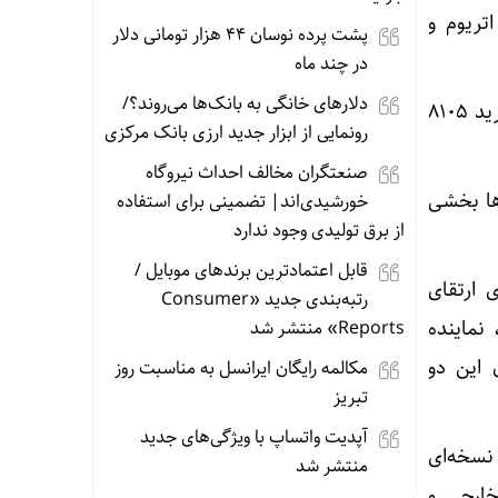
اعث رشد ۷ درصدی قیمت اتریوم و
پشت پرده نوسان ۴۴ هزار تومانی دلار
در چند ماه
دلارهای خانگی به بانک‌ها می‌روند؟/
گزارش‌ها حاکی از آنند که در ۱۲ روز گذشته، ورلد لیبرتی فایننشال حدود ۳۰ میلیون دلار صرف خرید ۸۱۰۵
رونمایی از ابزار جدید ارزی بانک مرکزی
صنعتگران مخالف احداث نیروگاه
است که این خریدها بخشی
خورشیدی‌اند| تضمینی برای استفاده
از برق تولیدی وجود ندارد
قابل اعتمادترین برندهای موبایل /
 ارتقای
رتبه‌بندی جدید «Consumer
 اکوسیستم گسترده‌تر کریپتو استفاده می‌کند. به گفته زک رینز (Zach Rynes)، نماینده
Reports» منتشر شد
ژیک میان این دو
مکالمه رایگان ایرانسل به مناسبت روز
تبریز
آپدیت‌ واتساپ با ویژگی‌های جدید
ژه پیشنهاد ایجاد نسخه‌ای
منتشر شد
خارجی و