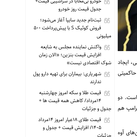
خودرو بی‌محابا در سراشیبی قیمت+
جدول قیمت روز خودرو
ثبت‌نام جدید سایپا آغاز می‌شود؛
فروش کوئیک S با پیش‌پرداخت ۵۰۰
میلیونی
واکنش نماینده مجلس به شایعه
افزایش قیمت بنزین؛ «الان زمان
ی، ایجاد
شوک اقتصادی نیست»
WLFI نیز به‌عنوان توکن حاکمیتی
شهریاری: بیماران برای تهیه دارو پول
ندارند
قیمت طلا و سکه امروز چهارشنبه
است. دو
14مرداد/ کاهش همه قیمت ها +
 دارند و بارون ترامپ هم
جدول و جزئیات
قیمت طلای 18عیار امروز 14مرداد
1405/ افزایش قیمت + جدول و
و ۱ میلیون دلار از توکن‌های آوه
جزئیات