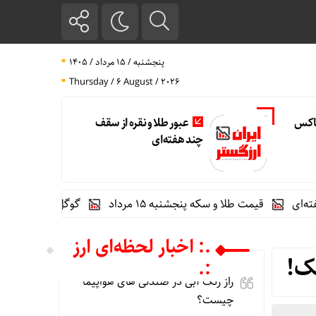
پنجشنبه / ۱۵ مرداد / ۱۴۰۵
Thursday / 6 August / 2026
تاکس
عبور طلا و نقره از سقف
چند هفته‌ای
قیمت طلا و سکه پنجشنبه 15 مرداد
گوگل اسیستنت ماه آینده در
.: اخبار لحظه‌ای ارز
نک!
:.
راز رنگ آبی در صندلی های هواپیما
چیست؟