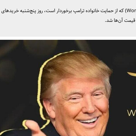
پروژه دیفای ورلد لیبرتی فایننشال (World Liberty Financial) که از حمایت خانواده ترامپ برخوردار است، روز پنج‌شنبه خریدهای
 قیمت آن‌ها شد.