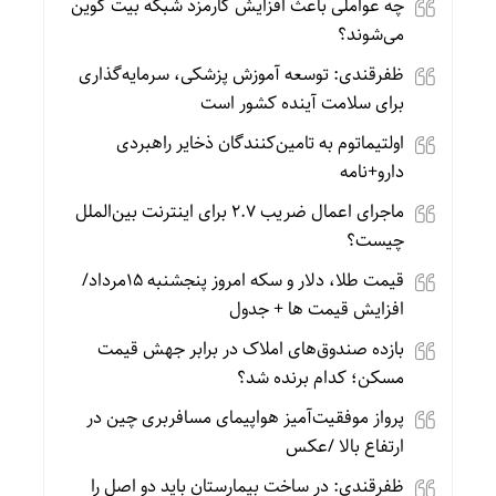
چه عواملی باعث افزایش کارمزد شبکه بیت کوین
می‌شوند؟
ظفرقندی: توسعه آموزش پزشکی، سرمایه‌گذاری
برای سلامت آینده کشور است
اولتیماتوم به تامین‌کنندگان ذخایر راهبردی
دارو+نامه
ماجرای اعمال ضریب ۲.۷ برای اینترنت بین‌الملل
چیست؟
قیمت طلا، دلار و سکه امروز پنجشنبه 15مرداد/
افزایش قیمت ها + جدول
بازده صندوق‌های املاک در برابر جهش قیمت
مسکن؛ کدام برنده شد؟
پرواز موفقیت‌آمیز هواپیمای مسافربری چین در
ارتفاع بالا /عکس
ظفرقندی: در ساخت بیمارستان باید دو اصل را