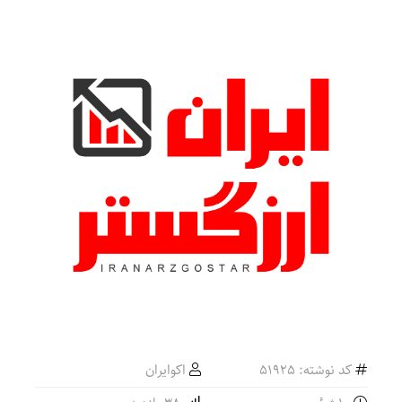
کد نوشته: 51925
اکوایران