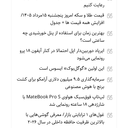
رعایت کنیم
قیمت طلا و سکه امروز پنجشنبه 15مرداد 1405/
افزایش همه قیمت ها + جدول
بهترین زمان برای استفاده از پنل خورشیدی چه
ساعتی است؟
ایرپاد دوربین‌دار اپل احتمالا در کنار آیفون ۱۸ پرو
رونمایی می‌شود
این اولین «گوگل‌بوک» ایسوس است
سرمایه‌گذاری ۹.۵ میلیون دلاری آرامکو برای کشت
برنج با هوش مصنوعی
لپ‌تاپ فوق‌سبک هواوی MateBook Pro S با
شارژدهی ۱۸ ساعته رونمایی شد
غول‌های ۱ ترابایتی بازار/ معرفی گوشی‌هایی با
بالاترین ظرفیت حافظه داخلی در سال ۲۰۲۶