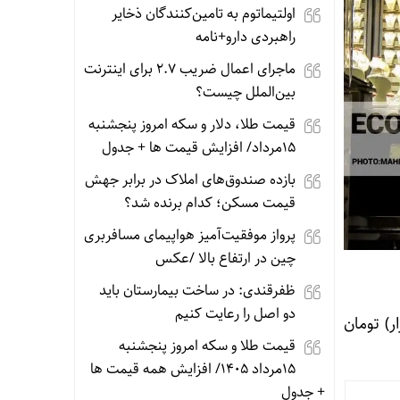
اولتیماتوم به تامین‌کنندگان ذخایر
راهبردی دارو+نامه
ماجرای اعمال ضریب ۲.۷ برای اینترنت
بین‌الملل چیست؟
قیمت طلا، دلار و سکه امروز پنجشنبه
15مرداد/ افزایش قیمت ها + جدول
بازده صندوق‌های املاک در برابر جهش
قیمت مسکن؛ کدام برنده شد؟
پرواز موفقیت‌آمیز هواپیمای مسافربری
چین در ارتفاع بالا /عکس
ظفرقندی: در ساخت بیمارستان باید
دو اصل را رعایت کنیم
 و ده هزار) تومان
قیمت طلا و سکه امروز پنجشنبه
15مرداد 1405/ افزایش همه قیمت ها
+ جدول