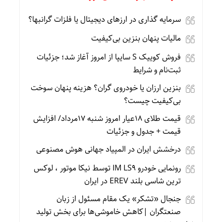
سرمایه گذاری در ارزهای دیجیتال یا فلزات گرانبها؟
مالیات پنهان بنزین بی‌کیفیت
فروش کوییک S سایپا از امروز آغاز شد؛ جزئیات
ثبت‌نام و شرایط
بنزین ارزان یا خودروی گران؟ هزینه پنهان سوخت
بی‌کیفیت چیست؟
قیمت طلای 18عیار امروز شنبه 17مرداد/ افزایش
قیمت + جدول و جزئیات
درخشش ایران در المپیاد جهانی هوش مصنوعی
رونمایی خودرو IM LS9 توسط نیکا موتور ، لوکس
ترین شاسی بلند EREV در ایران
جنجال «تشکر» یک مقام مسئول از زبان
صنعتگران |کاهش خاموشی‌ها برای بخش تولید