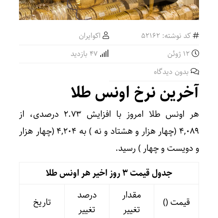
کد نوشته: 52162
اکوایران
12 ژوئن
47 بازدید
بدون دیدگاه
آخرین نرخ اونس طلا
هر اونس طلا امروز با افزایش ۲.۷۳ درصدی، از
۴,۰۸۹ (چهار هزار و هشتاد و نه ) به ۴,۲۰۴ (چهار هزار
و دویست و چهار ) رسید.
جدول قیمت 3 روز اخیر هر اونس طلا
مقدار
درصد
قیمت ()
تاریخ
تغییر
تغییر