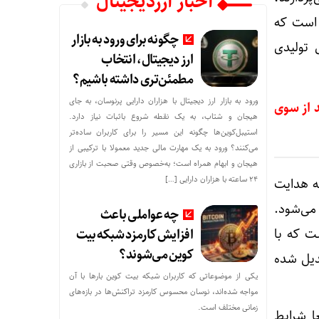
اخبار ارزدیجیتال
 این است که
چگونه برای ورود به بازار
 تولیدی
ارز دیجیتال، انتخاب
مطمئن‌تری داشته باشیم؟
ورود به بازار ارز دیجیتال با هزاران دارایی پرنوسان، به جای
 از سوی
هیجان و شتاب، به یک نقطه شروع باثبات نیاز دارد.
استیبل‌کوین‌ها چگونه این مسیر را برای کاربران ساده‌تر
می‌کنند؟ ورود به یک مهارت مالی جدید معمولا با ترکیبی از
هیجان و ابهام همراه است؛ به‌خصوص وقتی صحبت از بازاری
۲۴ ساعته با هزاران دارایی […]
ه هدایت
می‌شود.
چه عواملی باعث
افزایش کارمزد شبکه بیت
ت که با
کوین می‌شوند؟
دیل شده
یکی از موضوعاتی که کاربران شبکه بیت کوین بارها با آن
مواجه شده‌اند، نوسان محسوس کارمزد تراکنش‌ها در بازه‌های
زمانی مختلف است.
ا شرایط