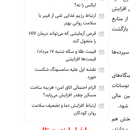
ایکس را نه؟
 افزایش
ارتباط رژیم غذایی غنی از فیبر با
ز منابع
سلامت روانی بهتر
 بازگشت
قرص آزمایشی که می‌تواند درمان HIV
را متحول کند
قیمت طلا و سکه شنبه 17 مرداد/
 از سپرده‌ها
قیمت‌ها افزایشی
نقشه اپل علیه سامسونگ شکست
گاه‌های
خورد
نوسانات
الزام احتمالی اتاق امن؛ هزینه ساخت
مسکن چقدر افزایش می‌یابد؟
ین مالی
ارتباط افزایش دما و تضعیف سلامت
 شود.
روان کودکان
به این بخش هم
ات را با ۲۳ درصد سود می‌پردازند،