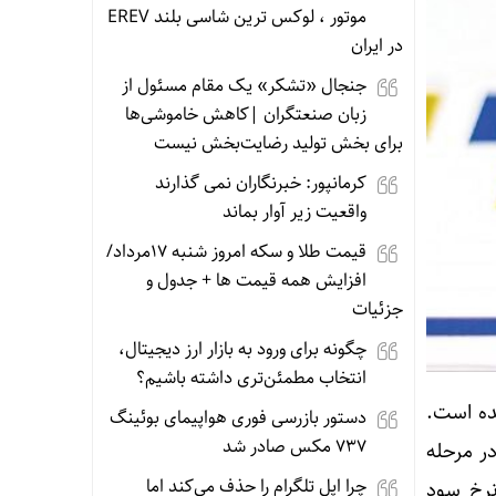
موتور ، لوکس ترین شاسی بلند EREV
در ایران
جنجال «تشکر» یک مقام مسئول از
زبان صنعتگران |کاهش خاموشی‌ها
برای بخش تولید رضایت‌بخش نیست
کرمانپور: خبرنگاران نمی گذارند
واقعیت زیر آوار بماند
قیمت طلا و سکه امروز شنبه 17مرداد/
افزایش همه قیمت ها + جدول و
جزئیات
چگونه برای ورود به بازار ارز دیجیتال،
انتخاب مطمئن‌تری داشته باشیم؟
 به ۴۰ درصد منتشر شده است.
دستور بازرسی فوری هواپیمای بوئینگ
۷۳۷ مکس صادر شد
ر مرحله
چرا اپل تلگرام را حذف می‌کند اما
نرخ سود