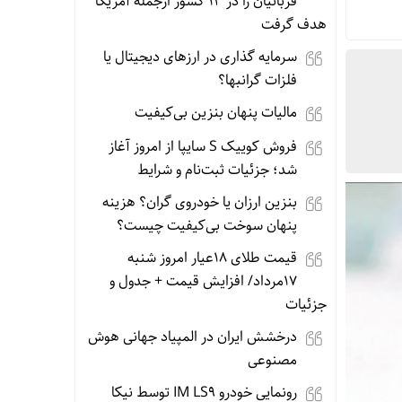
قربانیان را در ۱۳ کشور ازجمله آمریکا
هدف گرفت
سرمایه گذاری در ارزهای دیجیتال یا
فلزات گرانبها؟
مالیات پنهان بنزین بی‌کیفیت
فروش کوییک S سایپا از امروز آغاز
شد؛ جزئیات ثبت‌نام و شرایط
بنزین ارزان یا خودروی گران؟ هزینه
پنهان سوخت بی‌کیفیت چیست؟
قیمت طلای 18عیار امروز شنبه
17مرداد/ افزایش قیمت + جدول و
جزئیات
درخشش ایران در المپیاد جهانی هوش
مصنوعی
رونمایی خودرو IM LS9 توسط نیکا