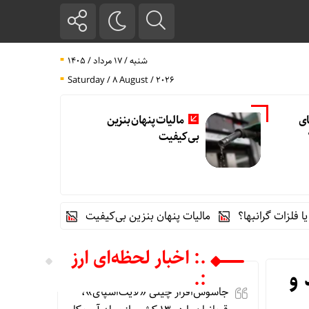
شنبه / ۱۷ مرداد / ۱۴۰۵
Saturday / 8 August / 2026
ای
مالیات پنهان بنزین
بی‌کیفیت
انبها؟
مالیات پنهان بنزین بی‌کیفیت
فروش کوییک S سایپا از امروز آغاز شد؛ جزئیات ثبت‌نام و شرایط
.: اخبار لحظه‌ای ارز
 و
:.
جاسوس‌افزار چینی «لایت‌اسپای»،