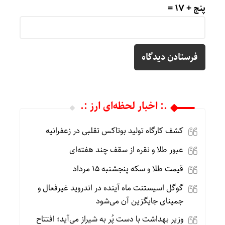
پنج + 17 =
.: اخبار لحظه‌ای ارز :.
کشف کارگاه تولید بوتاکس تقلبی در زعفرانیه
عبور طلا و نقره از سقف چند هفته‌ای
قیمت طلا و سکه پنجشنبه 15 مرداد
گوگل اسیستنت ماه آینده در اندروید غیرفعال و
جمینای جایگزین آن می‌شود
وزیر بهداشت با دست پُر به شیراز می‌آید؛ افتتاح