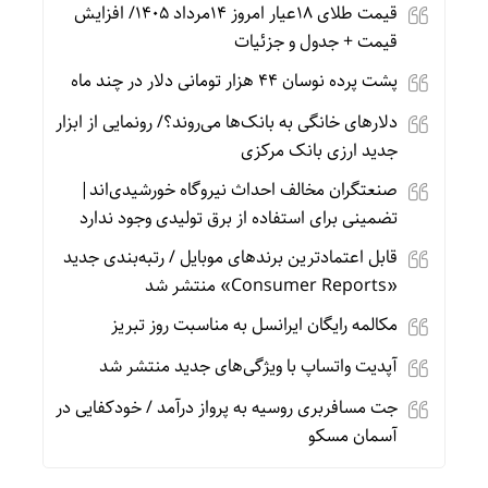
قیمت طلای 18عیار امروز 14مرداد 1405/ افزایش
قیمت + جدول و جزئیات
پشت پرده نوسان ۴۴ هزار تومانی دلار در چند ماه
دلارهای خانگی به بانک‌ها می‌روند؟/ رونمایی از ابزار
جدید ارزی بانک مرکزی
صنعتگران مخالف احداث نیروگاه خورشیدی‌اند|
تضمینی برای استفاده از برق تولیدی وجود ندارد
قابل اعتمادترین برندهای موبایل / رتبه‌بندی جدید
«Consumer Reports» منتشر شد
مکالمه رایگان ایرانسل به مناسبت روز تبریز
آپدیت‌ واتساپ با ویژگی‌های جدید منتشر شد
جت مسافربری روسیه به پرواز درآمد / خودکفایی در
آسمان مسکو