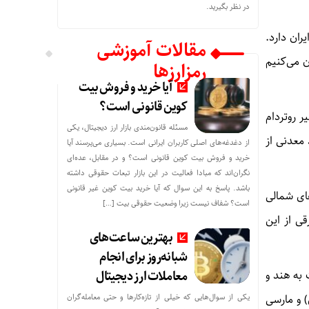
در نظر بگیرید.
ران دارد
.
مقالات آموزشی
ن می‌کنیم
رمزارزها
آیا خرید و فروش بیت
کوین قانونی است؟
ر روتردام
مسئله قانون‌مندی بازار ارز دیجیتال، یکی
 معدنی از
از دغدغه‌های اصلی کاربران ایرانی است. بسیاری می‌پرسند آیا
خرید و فروش بیت کوین قانونی است؟ و در مقابل، عده‌ای
نگران‌اند که مبادا فعالیت در این بازار تبعات حقوقی داشته
باشد. پاسخ به این سوال که آیا خرید بیت کوین غیر قانونی
های شمالی
است؟ شفاف نیست زیرا وضعیت حقوقی بیت‌ […]
ی از این
بهترین ساعت‌های
شبانه‌روز برای انجام
معاملات ارز دیجیتال
 به هند و
یکی از سوال‌هایی که خیلی از تازه‌کارها و حتی معامله‌گران
) و مارسی