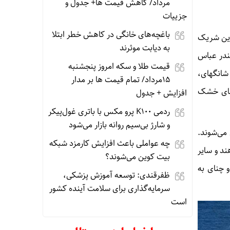
مرداد/ کاهش قیمت ها+ جدول و
جزییات
باغچه‌های خانگی در کاهش خطر ابتلا
رین شریک
به دیابت موثرند
ندر عباس
قیمت طلا و سکه امروز پنجشنبه
 شانگهای،
15مرداد/ تمام قیمت ها بر مدار
‌های خشک
افزایش + جدول
ردمی K100 پرو مکس با باتری غول‌پیکر
و شارژ بی‌سیم روانه بازار می‌شود
 می‌شوند
.
چه عواملی باعث افزایش کارمزد شبکه
ند و سایر
بیت کوین می‌شوند؟
و چنای به
ظفرقندی: توسعه آموزش پزشکی،
سرمایه‌گذاری برای سلامت آینده کشور
است