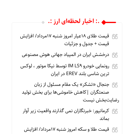
.: اخبار لحظه‌ای ارز :.
قیمت طلای 18عیار امروز شنبه 17مرداد/ افزایش
قیمت + جدول و جزئیات
درخشش ایران در المپیاد جهانی هوش مصنوعی
رونمایی خودرو IM LS9 توسط نیکا موتور ، لوکس
ترین شاسی بلند EREV در ایران
جنجال «تشکر» یک مقام مسئول از زبان
صنعتگران |کاهش خاموشی‌ها برای بخش تولید
رضایت‌بخش نیست
کرمانپور: خبرنگاران نمی گذارند واقعیت زیر آوار
بماند
قیمت طلا و سکه امروز شنبه 17مرداد/ افزایش