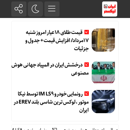
قیمت طلای 18عیار امروز شنبه
17مرداد/ افزایش قیمت + جدول و
جزئیات
درخشش ایران در المپیاد جهانی هوش
مصنوعی
رونمایی خودرو IM LS9 توسط نیکا
موتور ، لوکس ترین شاسی بلند EREV در
ایران