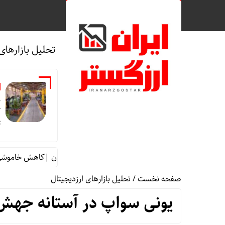
تحلیل بازارهای
م
ک
ت
ال «تشکر» یک مقام مسئول از زبان صنعتگران |کاهش خاموشی‌ها بر
صفحه نخست
/
تحلیل بازارهای ارزدیجیتال
یونی سواپ در آستانه جهش به ۴۲ دلار | این حمایت کلی