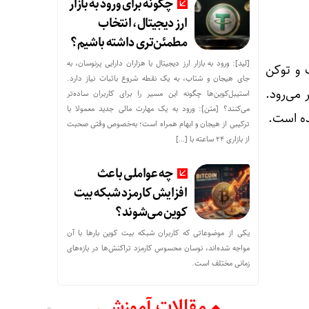
چگونه برای ورود به بازار
ارز دیجیتال، انتخاب
مطمئن‌تری داشته باشیم؟
[لید]: ورود به بازار ارز دیجیتال با هزاران دارایی پرنوسان، به
) در حوزه دیفای است و توکن
جای هیجان و شتاب، به یک نقطه شروع باثبات نیاز دارد.
ر می‌رود.
استیبل‌کوین‌ها چگونه این مسیر را برای کاربران ساده‌تر
می‌کنند؟ [متن]: ورود به یک مهارت مالی جدید معمولا با
ده است.
ترکیبی از هیجان و ابهام همراه است؛ به‌خصوص وقتی صحبت
از بازاری ۲۴ ساعته با […]
چه عواملی باعث
افزایش کارمزد شبکه بیت
کوین می‌شوند؟
یکی از موضوعاتی که کاربران شبکه بیت کوین بارها با آن
مواجه شده‌اند، نوسان محسوس کارمزد تراکنش‌ها در بازه‌های
زمانی مختلف است.
مقالات آموزشی