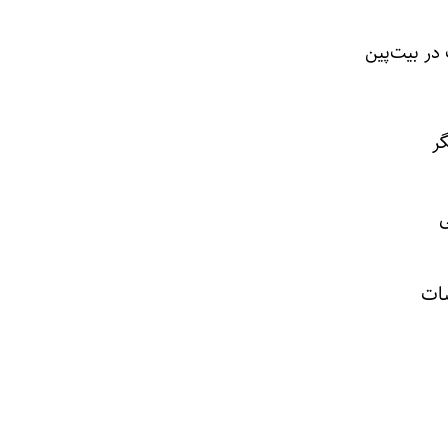
در بیت‌پین
ی
شات