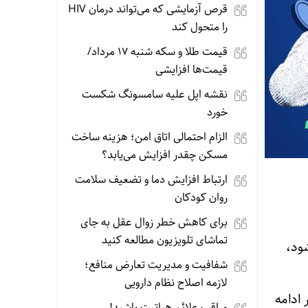
قرص آزمایشی که می‌تواند درمان HIV
را متحول کند
قیمت طلا و سکه شنبه 17 مرداد/
قیمت‌ها افزایشی
نقشه اپل علیه سامسونگ شکست
خورد
الزام احتمالی اتاق امن؛ هزینه ساخت
مسکن چقدر افزایش می‌یابد؟
ارتباط افزایش دما و تضعیف سلامت
روان کودکان
برای کاهش خطر زوال عقل به جای
تماشای تلویزیون مطالعه کنید
۴ تا ۶.۳۱ دلار حفظ شود،
شفافیت و مدیریت تعارض منافع؛
لازمه اصلاح نظام دارویی
‌های ۱۰.۶۸ دلار، ۱۴.۷۷ دلار و در ادامه
مراقب علائم هپاتیت باشید!