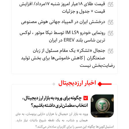
قیمت طلای 18عیار امروز شنبه 17مرداد/ افزایش
قیمت + جدول و جزئیات
درخشش ایران در المپیاد جهانی هوش مصنوعی
رونمایی خودرو IM LS9 توسط نیکا موتور ، لوکس
ترین شاسی بلند EREV در ایران
جنجال «تشکر» یک مقام مسئول از زبان
صنعتگران |کاهش خاموشی‌ها برای بخش تولید
رضایت‌بخش نیست
اخبار ارزدیجیتال
چگونه برای ورود به بازار ارز دیجیتال،
انتخاب مطمئن‌تری داشته باشیم؟
ورود به بازار ارز دیجیتال با هزاران دارایی پرنوسان، به جای
هیجان و شتاب، به یک نقطه شروع باثبات نیاز دارد.
استیبل‌کوین‌ها چگونه این مسیر را برای کاربران ساده‌تر می‌کنند؟