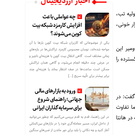
اخبار ارزدیجیتال
ولیه تب،
چه عواملی باعث
ار خونی،
افزایش کارمزد شبکه بیت
کوین می‌شوند؟
یکی از موضوعاتی که کاربران شبکه بیت کوین بارها با آن
ومیر این
مواجه شده‌اند، نوسان محسوس کارمزد تراکنش‌ها در بازه‌های
زمانی مختلف است. گاهی انتقال بیت کوین با هزینه‌ای ناچیز و
سترده را
در عرض چند دقیقه انجام می‌شود، و گاهی همان تراکنش
ممکن است ساعت‌ها در صف انتظار بماند یا هزینه‌ای چند
برابر بیشتر برای تأیید سریع […]
ورود به بازارهای مالی
 گفت: در
جهانی؛ راهنمای شروع
ا تفاوت
برای سرمایه‌گذاران ایرانی
در هانتا
در این راهنما، قدم به قدم بررسی می‌کنیم که چطور می‌توانید
از داخل ایران، مسیر معامله‌گری خود را در بازارهای بین‌المللی
آغاز کنید و چه نکاتی را باید برای دور ماندن از ضررهای سنگین