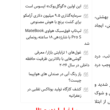
این اولین «گوگل‌بوک» ایسوس است
سرمایه‌گذاری ۹.۵ میلیون دلاری آرامکو
 بهشتی،
برای کشت برنج با هوش مصنوعی
، ایجاد
لپ‌تاپ فوق‌سبک هواوی MateBook
Pro S با شارژدهی ۱۸ ساعته رونمایی
شد
غول‌های ۱ ترابایتی بازار/ معرفی
 تب، درد
گوشی‌هایی با بالاترین ظرفیت حافظه
وجب درد
داخلی در سال ۲۰۲۶
راز رنگ آبی در صندلی های هواپیما
چیست؟
 شدید و
کشف کارگاه تولید بوتاکس تقلبی در
ی و شوک
زعفرانیه
 تا ۴۰ درصد بیماران پس از ابتلا