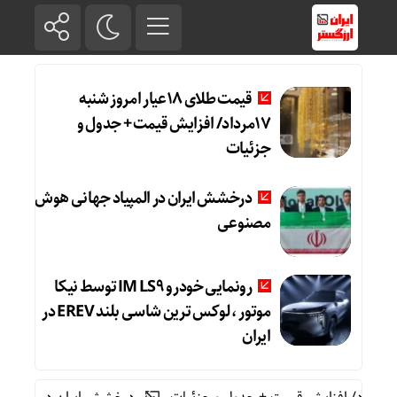
قیمت طلای 18عیار امروز شنبه
17مرداد/ افزایش قیمت + جدول و
جزئیات
درخشش ایران در المپیاد جهانی هوش
مصنوعی
رونمایی خودرو IM LS9 توسط نیکا
موتور ، لوکس ترین شاسی بلند EREV در
ایران