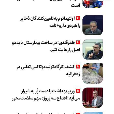
است
اولتیماتوم به تامین‌کنندگان ذخایر
راهبردی دارو+نامه
ظفرقندی: در ساخت بیمارستان باید دو
اصل را رعایت کنیم
کشف کارگاه تولید بوتاکس تقلبی در
زعفرانیه
وزیر بهداشت با دست پُر به شیراز
می‌آید؛ افتتاح سه پروژه مهم سلامت‌محور