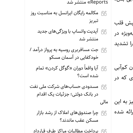
Reports» منتشر شد
مکالمه رایگان ایرانسل به مناسبت روز
تبریز
تپش قلب
آپدیت‌ واتساپ با ویژگی‌های جدید
ویژه در
منتشر شد
را تشدید
جت مسافربری روسیه به پرواز درآمد /
خودکفایی در آسمان مسکو
ن کم‌آبی
آیا واقعاً دوران «گوگل کردن» تمام
شده است؟
ی که در
مسدودی حساب‌های شرکت ملی نفت
در بانک دولتی؛ جزئیات یک اقدام
 به این
مالی
ائه شده
چرا صندوق‌های املاک از رشد بازار
مسکن عقب ماندند؟
پرداخت مطالبات مراکز طرف قرارداد