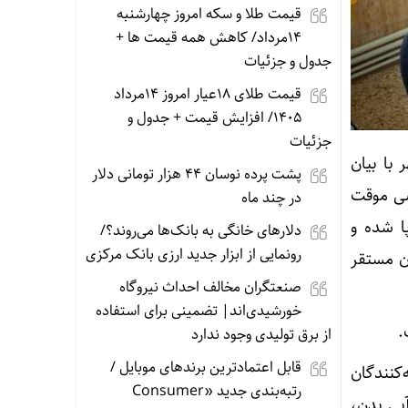
قیمت طلا و سکه امروز چهارشنبه
14مرداد/ کاهش همه قیمت ها +
جدول و جزئیات
قیمت طلای 18عیار امروز 14مرداد
1405/ افزایش قیمت + جدول و
جزئیات
 با بیان
پشت پرده نوسان ۴۴ هزار تومانی دلار
صی موقت
در چند ماه
حل مصلی برپا شده و
دلارهای خانگی به بانک‌ها می‌روند؟/
رونمایی از ابزار جدید ارزی بانک مرکزی
ن مستقر
صنعتگران مخالف احداث نیروگاه
خورشیدی‌اند| تضمینی برای استفاده
از برق تولیدی وجود ندارد
قابل اعتمادترین برندهای موبایل /
کنندگان
رتبه‌بندی جدید «Consumer
بی بدن،