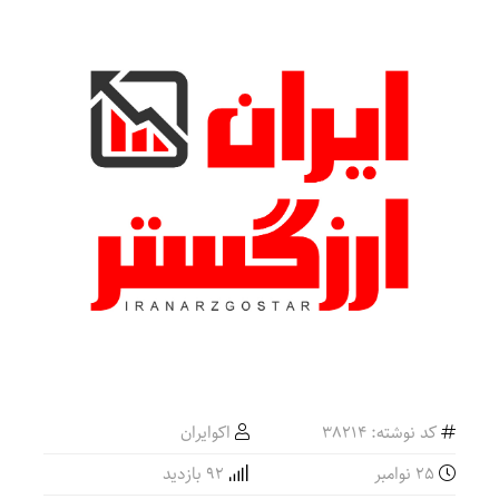
کد نوشته: 38214
اکوایران
25 نوامبر
92 بازدید