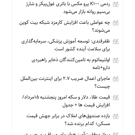
ردمی K100 پرو مکس با باتری غول‌پیکر و شارژ
بی‌سیم روانه بازار می‌شود
چه عواملی باعث افزایش کارمزد شبکه بیت کوین
می‌شوند؟
ظفرقندی: توسعه آموزش پزشکی، سرمایه‌گذاری
برای سلامت آینده کشور است
اولتیماتوم به تامین‌کنندگان ذخایر راهبردی
دارو+نامه
ماجرای اعمال ضریب ۲.۷ برای اینترنت بین‌الملل
چیست؟
قیمت طلا، دلار و سکه امروز پنجشنبه 15مرداد/
افزایش قیمت ها + جدول
بازده صندوق‌های املاک در برابر جهش قیمت
مسکن؛ کدام برنده شد؟
پرواز موفقیت‌آمیز هواپیمای مسافربری چین در