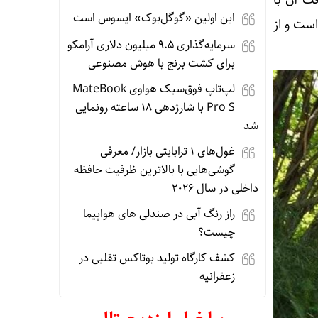
این اولین «گوگل‌بوک» ایسوس است
است و از
سرمایه‌گذاری ۹.۵ میلیون دلاری آرامکو
برای کشت برنج با هوش مصنوعی
لپ‌تاپ فوق‌سبک هواوی MateBook
Pro S با شارژدهی ۱۸ ساعته رونمایی
شد
غول‌های ۱ ترابایتی بازار/ معرفی
گوشی‌هایی با بالاترین ظرفیت حافظه
داخلی در سال ۲۰۲۶
راز رنگ آبی در صندلی های هواپیما
چیست؟
کشف کارگاه تولید بوتاکس تقلبی در
زعفرانیه