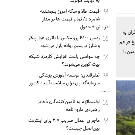
به دیابت موثرند
قیمت طلا و سکه امروز پنجشنبه
15مرداد/ تمام قیمت ها بر مدار
افزایش + جدول
ران به
ردمی K100 پرو مکس با باتری غول‌پیکر
یخ فراهم
و شارژ بی‌سیم روانه بازار می‌شود
مین را
چه عواملی باعث افزایش کارمزد شبکه
بیت کوین می‌شوند؟
ظفرقندی: توسعه آموزش پزشکی،
سرمایه‌گذاری برای سلامت آینده کشور
است
اولتیماتوم به تامین‌کنندگان ذخایر
راهبردی دارو+نامه
ماجرای اعمال ضریب ۲.۷ برای اینترنت
بین‌الملل چیست؟