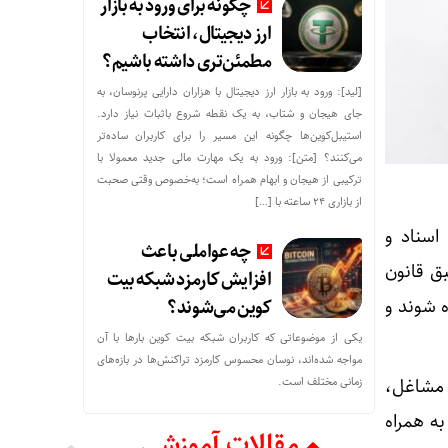
چگونه برای ورود به بازار
ارز دیجیتال، انتخاب
مطمئن‌تری داشته باشیم؟
[لید]: ورود به بازار ارز دیجیتال با هزاران دارایی پرنوسان، به
جای هیجان و شتاب، به یک نقطه شروع باثبات نیاز دارد.
استیبل‌کوین‌ها چگونه این مسیر را برای کاربران ساده‌تر
می‌کنند؟ [متن]: ورود به یک مهارت مالی جدید معمولا با
ترکیبی از هیجان و ابهام همراه است؛ به‌خصوص وقتی صحبت
از بازاری ۲۴ ساعته با […]
ا اسناد و
چه عواملی باعث
ق قانون
افزایش کارمزد شبکه بیت
ه شوند و
کوین می‌شوند؟
یکی از موضوعاتی که کاربران شبکه بیت کوین بارها با آن
مواجه شده‌اند، نوسان محسوس کارمزد تراکنش‌ها در بازه‌های
 مشاغل،
زمانی مختلف است.
ه همراه
مقالات آموزشی