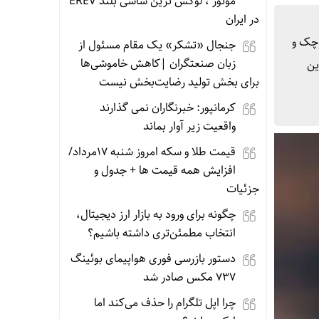
موتور ، لوکس ترین شاسی بلند EREV
در ایران
وچک و
جنجال «تشکر» یک مقام مسئول از
زبان صنعتگران |کاهش خاموشی‌ها
ین
برای بخش تولید رضایت‌بخش نیست
کرمانپور: خبرنگاران نمی گذارند
واقعیت زیر آوار بماند
قیمت طلا و سکه امروز شنبه 17مرداد/
افزایش همه قیمت ها + جدول و
جزئیات
چگونه برای ورود به بازار ارز دیجیتال،
انتخاب مطمئن‌تری داشته باشیم؟
دستور بازرسی فوری هواپیمای بوئینگ
۷۳۷ مکس صادر شد
چرا اپل تلگرام را حذف می‌کند اما