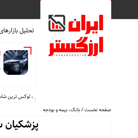
تحلیل بازارهای
ت
ش
رونمایی خودرو IM LS9 توسط نیکا موتور ، لوکس ترین شاسی بلند EREV در ایران
صفحه نخست
/
بانک، بیمه و بودجه
پزشکیان س