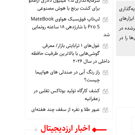
سرمایه‌گذاری ۹.۵ میلیون دلاری آرامکو
برای کشت برنج با هوش مصنوعی
‌گذاری
ن‌دهنده توسعه ابزارهای
لپ‌تاپ فوق‌سبک هواوی MateBook
Pro S با شارژدهی ۱۸ ساعته رونمایی
د اوراق شرکتی منتشرشده در
شد
ا را در
غول‌های ۱ ترابایتی بازار/ معرفی
گوشی‌هایی با بالاترین ظرفیت حافظه
داخلی در سال ۲۰۲۶
راز رنگ آبی در صندلی های هواپیما
چیست؟
کشف کارگاه تولید بوتاکس تقلبی در
زعفرانیه
عبور طلا و نقره از سقف چند هفته‌ای
اخبار ارزدیجیتال