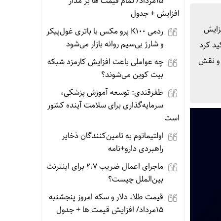
15مرداد/ تمام قیمت ها بر مدار
افزایش + جدول
فزایش
ردمی K100 پرو مکس با باتری غول‌پیکر
و شارژ بی‌سیم روانه بازار می‌شود
تأکید کرد
ت و نقش
چه عواملی باعث افزایش کارمزد شبکه
بیت کوین می‌شوند؟
ظفرقندی: توسعه آموزش پزشکی،
سرمایه‌گذاری برای سلامت آینده کشور
است
اولتیماتوم به تامین‌کنندگان ذخایر
راهبردی دارو+نامه
ماجرای اعمال ضریب ۲.۷ برای اینترنت
بین‌الملل چیست؟
قیمت طلا، دلار و سکه امروز پنجشنبه
15مرداد/ افزایش قیمت ها + جدول