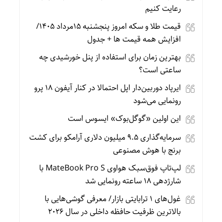
رعایت کنیم
قیمت طلا و سکه امروز پنجشنبه 15مرداد 1405/
افزایش همه قیمت ها + جدول
بهترین زمان برای استفاده از پنل خورشیدی چه
ساعتی است؟
ایرپاد دوربین‌دار اپل احتمالا در کنار آیفون ۱۸ پرو
رونمایی می‌شود
این اولین «گوگل‌بوک» ایسوس است
سرمایه‌گذاری ۹.۵ میلیون دلاری آرامکو برای کشت
برنج با هوش مصنوعی
لپ‌تاپ فوق‌سبک هواوی MateBook Pro S با
شارژدهی ۱۸ ساعته رونمایی شد
غول‌های ۱ ترابایتی بازار/ معرفی گوشی‌هایی با
بالاترین ظرفیت حافظه داخلی در سال ۲۰۲۶