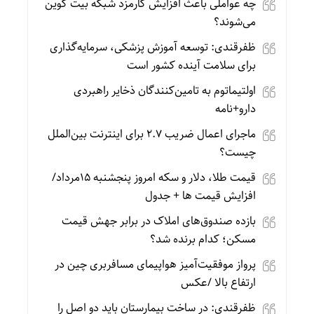
چه عواملی باعث افزایش کارمزد شبکه بیت کوین
می‌شوند؟
ظفرقندی: توسعه آموزش پزشکی، سرمایه‌گذاری
برای سلامت آینده کشور است
اولتیماتوم به تامین‌کنندگان ذخایر راهبردی
دارو+نامه
ماجرای اعمال ضریب ۲.۷ برای اینترنت بین‌الملل
چیست؟
قیمت طلا، دلار و سکه امروز پنجشنبه 15مرداد/
افزایش قیمت ها + جدول
بازده صندوق‌های املاک در برابر جهش قیمت
مسکن؛ کدام برنده شد؟
پرواز موفقیت‌آمیز هواپیمای مسافربری چین در
ارتفاع بالا /عکس
ظفرقندی: در ساخت بیمارستان باید دو اصل را