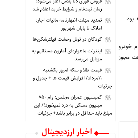
فروش فوری دنا پلاس آغاز می‌شود؛
زمان ثبت‌نام و شرایط خرید اعلام شد
تمدید مهلت اظهارنامه مالیات اجاره
املاک تا پایان شهریور
کودکان در تونل وحشت فیلترشکن‌ها
م خودرو
اینترنت ماهواره‌ای آمازون مستقیم به
فت مجوز
موبایل می‌رسد
قیمت طلا و سکه امروز یکشنبه
11مرداد/ افزایش قیمت ها + جدول و
جزئیات
کمیسیون عمران مجلس: وام 850
میلیون مسکن به درد نمیخورد!/ این
مبلغ باید حداقل دو برابر باشد+ جزئیات
اخبار ارزدیجیتال