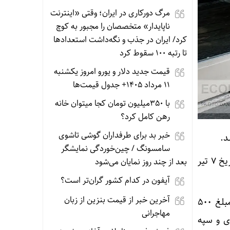
مرگ دورکاری در ایران؛ وقتی «اینترنت
ناپایدار» متخصصان را مجبور به کوچ
کرد/ ایران در جذب و نگه‌داشت استعدادها
تا رتبه ۱۰۰ سقوط کرد
قیمت جدید دلار و یورو امروز یکشنبه
11 مرداد 1405+ جدول قیمت‌ها
با 350میلیون تومان کجا میتوان خانه
رهن کامل کرد؟
خبر بد برای طرفداران گوشی تاشوی
سامسونگ / چین‌خوردگی نمایشگر
به اطلاع متقاضیان گرامی پلتفرم اتونوین می‌رساند مرحله جدید عرضه‌ی خودروهای وارداتی از تاریخ 7 تیر
بعد از چند روز نمایان می‌شود
آیفون در کدام کشور گران‌تر است؟
آخرین خبر از قیمت بنزین از زبان
متقاضیان محترم می‌توانند از تاریخ 1405/04/07 لغایت 1405/04/10 نسبت به مسدودسازی مبلغ ۵۰۰
مهاجرانی
ی و سپه