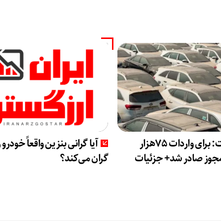
صمت: برای واردات 75هزار
آیا گرانی بنزین واقعاً خودرو ر
جوز صادر شد+ جزئیات
گران می‌کند؟