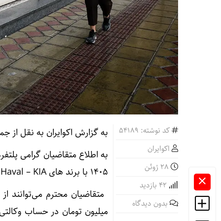
کد نوشته: 54189
به گزارش اکوایران به نقل از جماران،
اکوایران
28 ژوئن
1405 با برند های Toyota – Haval – KIA آغاز خواهدشد.
42 بازدید
بدون دیدگاه
میلیون تومان در حساب وکالتی 