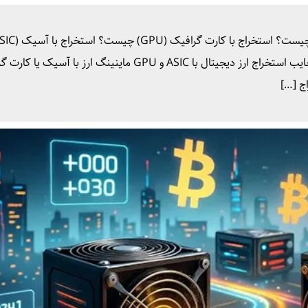
کارت گرافیک (GPU)؛ کدام بهتر است؟ مقایسه مزایا و معایب استخراج ارز دیجیتال با ASIC و GPU ماینینگ ارز ب
ج […]