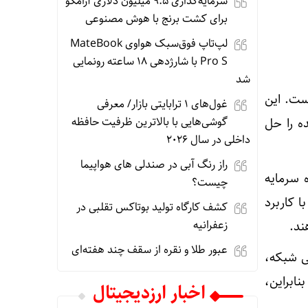
سرمایه‌گذاری ۹.۵ میلیون دلاری آرامکو
برای کشت برنج با هوش مصنوعی
لپ‌تاپ فوق‌سبک هواوی MateBook
Pro S با شارژدهی ۱۸ ساعته رونمایی
شد
ه است. این
غول‌های ۱ ترابایتی بازار/ معرفی
گوشی‌هایی با بالاترین ظرفیت حافظه
ه را حل
داخلی در سال ۲۰۲۶
راز رنگ آبی در صندلی های هواپیما
 سرمایه
چیست؟
ا کاربرد
کشف کارگاه تولید بوتاکس تقلبی در
زعفرانیه
عبور طلا و نقره از سقف چند هفته‌ای
 سختی شبكه،
نابراین،
اخبار ارزدیجیتال