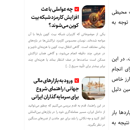
چه عواملی باعث
 و زیست محیطی
افزایش کارمزد شبکه بیت
توجه به
کوین می‌شوند؟
یکی از موضوعاتی که کاربران شبکه بیت کوین بارها با آن
مواجه شده‌اند، نوسان محسوس کارمزد تراکنش‌ها در بازه‌های
زمانی مختلف است. گاهی انتقال بیت کوین با هزینه‌ای ناچیز و
در عرض چند دقیقه انجام می‌شود، و گاهی همان تراکنش
ست. در این
ممکن است ساعت‌ها در صف انتظار بماند یا هزینه‌ای چند
برابر بیشتر برای تأیید سریع […]
ا کاربرد خاص (Application-Specific Integrated Circuit) برای انجام
ارز خاص
ورود به بازارهای مالی
جهانی؛ راهنمای شروع
مین دلیل
برای سرمایه‌گذاران ایرانی
در این راهنما، قدم به قدم بررسی می‌کنیم که چطور می‌توانید
اردها بار
از داخل ایران، مسیر معامله‌گری خود را در بازارهای بین‌المللی
آغاز کنید و چه نکاتی را باید برای دور ماندن از ضررهای سنگین
تیجه به
در نظر بگیرید.