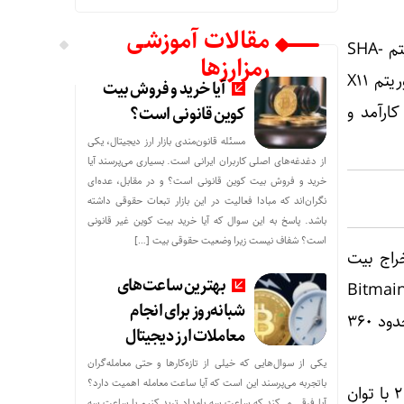
مقالات آموزشی
هر دستگاه آسیک برای یک الگوریتم هش خاص طراحی میشود. برای مثال، بیت کوین از الگوریتم SHA-
رمزارزها
256 استفاده میکند، Litecoin و Dogecoin بر الگوریتم Scrypt مبتنی هستند و Dash از الگوریتم X11
آیا خرید و فروش بیت
ارآمد و
کوین قانونی است؟
مسئله قانون‌مندی بازار ارز دیجیتال، یکی
از دغدغه‌های اصلی کاربران ایرانی است. بسیاری می‌پرسند آیا
خرید و فروش بیت کوین قانونی است؟ و در مقابل، عده‌ای
نگران‌اند که مبادا فعالیت در این بازار تبعات حقوقی داشته
باشد. پاسخ به این سوال که آیا خرید بیت کوین غیر قانونی
است؟ شفاف نیست زیرا وضعیت حقوقی بیت‌ […]
ای تجاری برای استخراج بیت
بهترین ساعت‌های
بود. این دستگاه توان پردازشی حدود 66 گیگاهش در ثانیه داشت. در همان سال، Bitmain
شبانه‌روز برای انجام
Antminer S1 رونمایی شد که توان پردازشی آن به 180 گیگاهش در ثانیه میرسید و با مصرف حدود 360
معاملات ارز دیجیتال
یکی از سوال‌هایی که خیلی از تازه‌کارها و حتی معامله‌گران
باتجربه می‌پرسند این است که آیا ساعت معامله اهمیت دارد؟
در سال‌های بعد، نسل‌های جدیدتر ASIC وارد بازار شدند. Bitmain Antminer S5 در سال 2014 با توان
آیا فرقی می‌کند که ساعت سه بامداد ترید کنیم یا ساعت سه