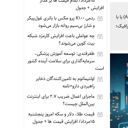
15مرداد/ تمام قیمت ها بر مدار
افزایش + جدول
آنچه در این مطلب می‌خوانید: استخراج با آسیک (ASIC) چیست؟ استخراج با کارت گرافیک (GPU) چیست؟ استخراج با آسیک (ASIC) یا با
ردمی K100 پرو مکس با باتری غول‌پیکر
و شارژ بی‌سیم روانه بازار می‌شود
ا آسیک یا کارت گرافیک؛
چه عواملی باعث افزایش کارمزد شبکه
بیت کوین می‌شوند؟
ظفرقندی: توسعه آموزش پزشکی،
سرمایه‌گذاری برای سلامت آینده کشور
است
اولتیماتوم به تامین‌کنندگان ذخایر
راهبردی دارو+نامه
ماجرای اعمال ضریب ۲.۷ برای اینترنت
بین‌الملل چیست؟
قیمت طلا، دلار و سکه امروز پنجشنبه
15مرداد/ افزایش قیمت ها + جدول