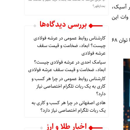
 داشت. در سال 2016، مدل مشهور آسیک،
بعدازظهر؟
Bitmain Antminer S مورد استفاده قرار گرفت. توان پردازشی 13.5 تراهش و مصرف 1300 وات این
بررسی دیدگاه‌ها
کارشناس روابط عمومی
در
عرشه فولادی
در سال‌های اخیر، با پیشرفت فناوری ASIC، نسل‌های قدرتمندتری مانند Whatsminer M20S با توان 68
چیست؟ ابعاد، ضخامت و قیمت سقف
عرشه فولادی
سیامک احدی
در
عرشه فولادی چیست؟
ابعاد، ضخامت و قیمت سقف عرشه فولادی
کارشناس روابط عمومی
در
چرا هر کسب‌ و
کاری به یک ربات تلگرام اختصاصی نیاز
دارد؟
هادی اصفهانی
در
چرا هر کسب‌ و کاری به
یک ربات تلگرام اختصاصی نیاز دارد؟
اخبار طلا و ارز