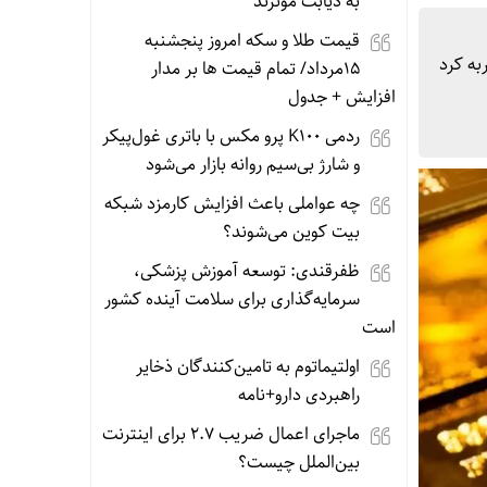
به دیابت موثرند
قیمت طلا و سکه امروز پنجشنبه
 دقیقه، بیش از ۵ درصد افت را تجربه کرد
15مرداد/ تمام قیمت ها بر مدار
افزایش + جدول
ردمی K100 پرو مکس با باتری غول‌پیکر
و شارژ بی‌سیم روانه بازار می‌شود
چه عواملی باعث افزایش کارمزد شبکه
بیت کوین می‌شوند؟
ظفرقندی: توسعه آموزش پزشکی،
سرمایه‌گذاری برای سلامت آینده کشور
است
اولتیماتوم به تامین‌کنندگان ذخایر
راهبردی دارو+نامه
ماجرای اعمال ضریب ۲.۷ برای اینترنت
بین‌الملل چیست؟