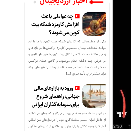
اخبار ارزدیجیتال
چه عواملی باعث
افزایش کارمزد شبکه بیت
کوین می‌شوند؟
یکی از موضوعاتی که کاربران شبکه بیت کوین بارها با آن
مواجه شده‌اند، نوسان محسوس کارمزد تراکنش‌ها در بازه‌های
زمانی مختلف است. گاهی انتقال بیت کوین با هزینه‌ای ناچیز و
در عرض چند دقیقه انجام می‌شود، و گاهی همان تراکنش
ممکن است ساعت‌ها در صف انتظار بماند یا هزینه‌ای چند
برابر بیشتر برای تأیید سریع […]
ورود به بازارهای مالی
جهانی؛ راهنمای شروع
برای سرمایه‌گذاران ایرانی
در این راهنما، قدم به قدم بررسی می‌کنیم که چطور می‌توانید
از داخل ایران، مسیر معامله‌گری خود را در بازارهای بین‌المللی
آغاز کنید و چه نکاتی را باید برای دور ماندن از ضررهای سنگین