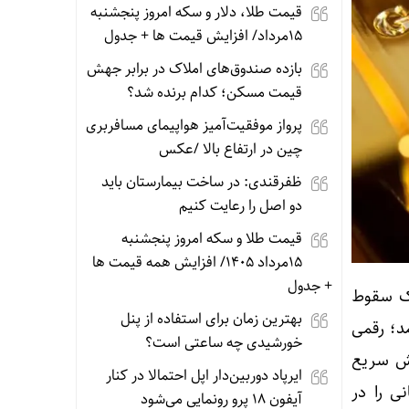
قیمت طلا، دلار و سکه امروز پنجشنبه
15مرداد/ افزایش قیمت ها + جدول
بازده صندوق‌های املاک در برابر جهش
قیمت مسکن؛ کدام برنده شد؟
پرواز موفقیت‌آمیز هواپیمای مسافربری
چین در ارتفاع بالا /عکس
ظفرقندی: در ساخت بیمارستان باید
دو اصل را رعایت کنیم
قیمت طلا و سکه امروز پنجشنبه
15مرداد 1405/ افزایش همه قیمت ها
+ جدول
یک سقوط
بهترین زمان برای استفاده از پنل
طح ۵۸ هزار دلار پایین آمد؛ رقمی
خورشیدی چه ساعتی است؟
ود. این ریزش سریع
ایرپاد دوربین‌دار اپل احتمالا در کنار
ی را در
آیفون ۱۸ پرو رونمایی می‌شود