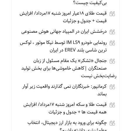
بی‌کیفیت چیست؟
قیمت طلای 18عیار امروز شنبه 17مرداد/ افزایش
قیمت + جدول و جزئیات
درخشش ایران در المپیاد جهانی هوش مصنوعی
رونمایی خودرو IM LS9 توسط نیکا موتور ، لوکس
ترین شاسی بلند EREV در ایران
جنجال «تشکر» یک مقام مسئول از زبان
صنعتگران |کاهش خاموشی‌ها برای بخش تولید
رضایت‌بخش نیست
کرمانپور: خبرنگاران نمی گذارند واقعیت زیر آوار
بماند
قیمت طلا و سکه امروز شنبه 17مرداد/ افزایش
همه قیمت ها + جدول و جزئیات
چگونه برای ورود به بازار ارز دیجیتال، انتخاب
مطمئن‌تری داشته باشیم؟