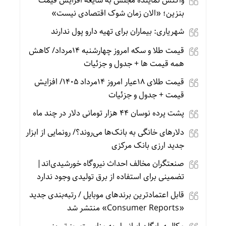
واکنش نماینده مجلس به شایعه افزایش قیمت
بنزین؛ «الان زمان شوک اقتصادی نیست»
شهریاری: بیماران برای تهیه دارو پول ندارند
قیمت طلا و سکه امروز چهارشنبه 14مرداد/ کاهش
همه قیمت ها + جدول و جزئیات
قیمت طلای 18عیار امروز 14مرداد 1405/ افزایش
قیمت + جدول و جزئیات
پشت پرده نوسان ۴۴ هزار تومانی دلار در چند ماه
دلارهای خانگی به بانک‌ها می‌روند؟/ رونمایی از ابزار
جدید ارزی بانک مرکزی
صنعتگران مخالف احداث نیروگاه خورشیدی‌اند|
تضمینی برای استفاده از برق تولیدی وجود ندارد
قابل اعتمادترین برندهای موبایل / رتبه‌بندی جدید
«Consumer Reports» منتشر شد