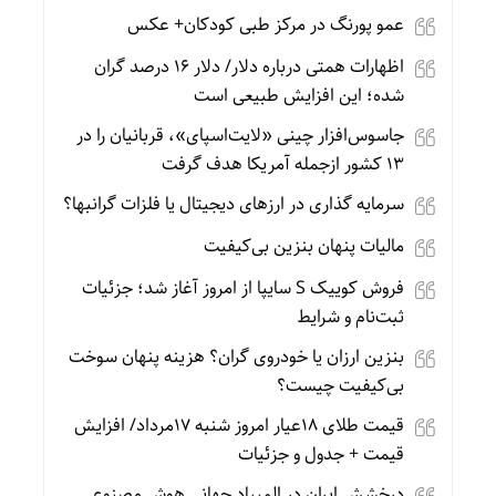
عمو پورنگ در مرکز طبی کودکان+ عکس
اظهارات همتی درباره دلار/ دلار ۱۶ درصد گران
شده؛ این افزایش طبیعی است
جاسوس‌افزار چینی «لایت‌اسپای»، قربانیان را در
۱۳ کشور ازجمله آمریکا هدف گرفت
سرمایه گذاری در ارزهای دیجیتال یا فلزات گرانبها؟
مالیات پنهان بنزین بی‌کیفیت
فروش کوییک S سایپا از امروز آغاز شد؛ جزئیات
ثبت‌نام و شرایط
بنزین ارزان یا خودروی گران؟ هزینه پنهان سوخت
بی‌کیفیت چیست؟
قیمت طلای 18عیار امروز شنبه 17مرداد/ افزایش
قیمت + جدول و جزئیات
درخشش ایران در المپیاد جهانی هوش مصنوعی