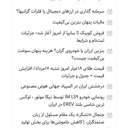
سرمایه گذاری در ارزهای دیجیتال یا فلزات گرانبها؟
مالیات پنهان بنزین بی‌کیفیت
فروش کوییک S سایپا از امروز آغاز شد؛ جزئیات
ثبت‌نام و شرایط
بنزین ارزان یا خودروی گران؟ هزینه پنهان سوخت
بی‌کیفیت چیست؟
قیمت طلای 18عیار امروز شنبه 17مرداد/ افزایش
قیمت + جدول و جزئیات
درخشش ایران در المپیاد جهانی هوش مصنوعی
رونمایی خودرو IM LS9 توسط نیکا موتور ، لوکس
ترین شاسی بلند EREV در ایران
جنجال «تشکر» یک مقام مسئول از زبان
صنعتگران |کاهش خاموشی‌ها برای بخش تولید