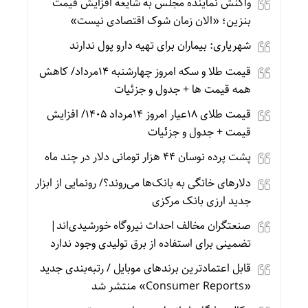
واکنش نماینده مجلس به شایعه افزایش قیمت
بنزین؛ «الان زمان شوک اقتصادی نیست»
شهریاری: بیماران برای تهیه دارو پول ندارند
قیمت طلا و سکه امروز چهارشنبه 14مرداد/ کاهش
همه قیمت ها + جدول و جزئیات
قیمت طلای 18عیار امروز 14مرداد 1405/ افزایش
قیمت + جدول و جزئیات
پشت پرده نوسان ۴۴ هزار تومانی دلار در چند ماه
دلارهای خانگی به بانک‌ها می‌روند؟/ رونمایی از ابزار
جدید ارزی بانک مرکزی
صنعتگران مخالف احداث نیروگاه خورشیدی‌اند|
تضمینی برای استفاده از برق تولیدی وجود ندارد
قابل اعتمادترین برندهای موبایل / رتبه‌بندی جدید
«Consumer Reports» منتشر شد