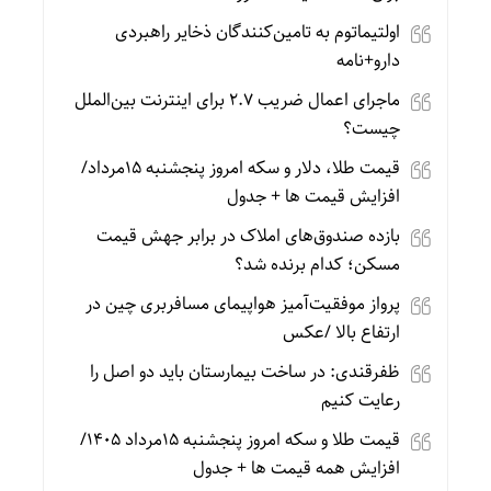
اولتیماتوم به تامین‌کنندگان ذخایر راهبردی
دارو+نامه
ماجرای اعمال ضریب ۲.۷ برای اینترنت بین‌الملل
چیست؟
قیمت طلا، دلار و سکه امروز پنجشنبه 15مرداد/
افزایش قیمت ها + جدول
بازده صندوق‌های املاک در برابر جهش قیمت
مسکن؛ کدام برنده شد؟
پرواز موفقیت‌آمیز هواپیمای مسافربری چین در
ارتفاع بالا /عکس
ظفرقندی: در ساخت بیمارستان باید دو اصل را
رعایت کنیم
قیمت طلا و سکه امروز پنجشنبه 15مرداد 1405/
افزایش همه قیمت ها + جدول