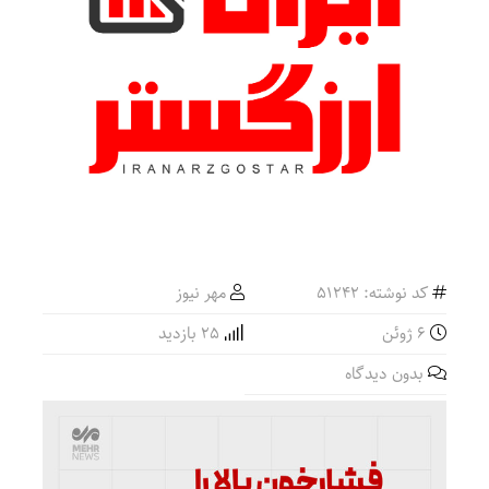
کد نوشته: 51242
مهر نیوز
6 ژوئن
25 بازدید
بدون دیدگاه