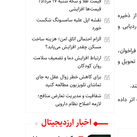
قیمت طلا و سکه شنبه 17 مرداد/
قیمت‌ها افزایشی
اولین خروج) از ذخیره
نقشه اپل علیه سامسونگ شکست
دیابی و
خورد
الزام احتمالی اتاق امن؛ هزینه ساخت
مسکن چقدر افزایش می‌یابد؟
راخوان،
ارتباط افزایش دما و تضعیف سلامت
و دارو تحویل و
روان کودکان
برای کاهش خطر زوال عقل به جای
تماشای تلویزیون مطالعه کنید
شفافیت و مدیریت تعارض منافع؛
ثر داده
لازمه اصلاح نظام دارویی
اخبار ارزدیجیتال