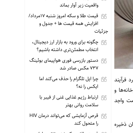
واقعیت زیر آوار بماند
قیمت طلا و سکه امروز شنبه 17مرداد/
افزایش همه قیمت ها + جدول و
جزئیات
چگونه برای ورود به بازار ارز دیجیتال،
انتخاب مطمئن‌تری داشته باشیم؟
دستور بازرسی فوری هواپیمای بوئینگ
۷۳۷ مکس صادر شد
چرا اپل تلگرام را حذف می‌کند اما
 فرآیند
ایکس را نه؟
روخانه‌ها و
ارتباط رژیم غذایی غنی از فیبر با
مت واجد
سلامت روانی بهتر
قرص آزمایشی که می‌تواند درمان HIV
را متحول کند
ن ذخیره