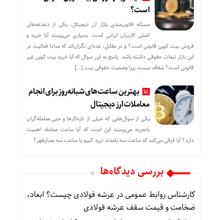
است؟
مسئله قانون‌مندی بازار ارز دیجیتال، یکی از دغدغه‌های
اصلی کاربران ایرانی است. بسیاری می‌پرسند آیا خرید و
فروش بیت کوین قانونی است؟ و در مقابل، عده‌ای نگران‌اند که مبادا فعالیت در
این بازار تبعات حقوقی داشته باشد. پاسخ به این سوال که آیا خرید بیت کوین غیر
قانونی است؟ شفاف نیست زیرا وضعیت حقوقی بیت‌ […]
بهترین ساعت‌های شبانه‌روز برای انجام
معاملات ارز دیجیتال
یکی از سوال‌هایی که خیلی از تازه‌کارها و حتی معامله‌گران
باتجربه می‌پرسند این است که آیا ساعت معامله اهمیت
دارد؟ آیا فرقی می‌کند که ساعت سه بامداد ترید کنیم یا ساعت سه بعدازظهر؟
بررسی دیدگاه‌ها
کارشناس روابط عمومی
در
عرشه فولادی چیست؟ ابعاد،
ضخامت و قیمت سقف عرشه فولادی