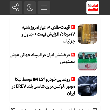
قیمت طلای 18عیار امروز شنبه
17مرداد/ افزایش قیمت + جدول و
جزئیات
درخشش ایران در المپیاد جهانی هوش
مصنوعی
رونمایی خودرو IM LS9 توسط نیکا
موتور ، لوکس ترین شاسی بلند EREV در
ایران