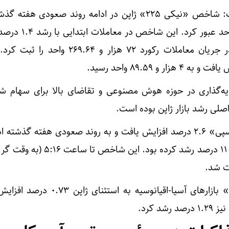
«اکونومی میدل ایست» نوشت: شاخص «نیکی ۲۲۵» ژاپن در ادامه روند صعودی هف
هزار و ۲۴۷.۲۱ واحد رسید و در جریان معاملات رکورد ۷۲ هزار و ۴
ه‌گذاری در حوزه هوش مصنوعی و تقاضای بالا برای سهام ش
اصلی رشد بازار ژاپن بوده است.
در کره جنوبی نیز شاخص «کاسپی» ۲.۶ درصد افزایش یافت و به روند صعودی هفته گذشت
هفته‌ای که این شاخص بیش از ۱۱ درصد رشد کرده بود. این 
شاخص گسترده «ام‌اس‌سی‌آی» بازار‌های آسیا-اقیانوسیه به اس