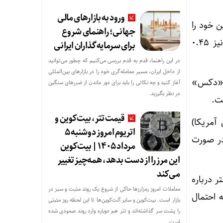
ورود به بازارهای مالی
از افت‌های پیشین خود را
جهانی؛ راهنمای شروع
جبران کردند، اما همچنان ۰.۴۱ درصد کاهش نشان دادند. معاملات آتی شاخص «نزدک» نیز ۰.۴۵
برای سرمایه‌گذاران ایرانی
در این راهنما، قدم به قدم بررسی می‌کنیم که چطور می‌توانید
از داخل ایران، مسیر معامله‌گری خود را در بازارهای بین‌المللی
ات آتی شاخص «دکس»
آغاز کنید و چه نکاتی را باید برای دور ماندن از ضررهای سنگین
در نظر بگیرید.
قیمت تتر، بیت‌کوین و
آمریکا)
اتریوم امروز دوشنبه ۵
در صورت
مرداد ۱۴۰۵ | بیت‌کوین
این مرز را از دست بدهد، همه‌چیز تغییر
می‌کند
ر درباره
معاملات امروز رمزارز‌ها حاکی از شروع یک روند مثبت و سبز در
 احتمال
بازار است. بیت‌کوین و سایر آلت‌کوین‌ها تا این لحظه روز مثبتی
را پشت سر گذاشته‌اند و تتر هم دوباره وارد روند صعودی شده
است.