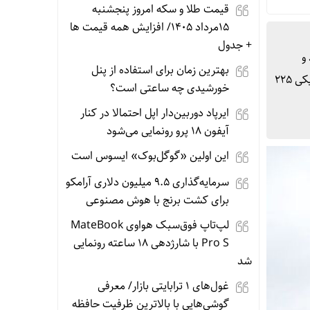
قیمت طلا و سکه امروز پنجشنبه
15مرداد 1405/ افزایش همه قیمت ها
+ جدول
و
بهترین زمان برای استفاده از پنل
شاخص‌های اصلی این منطقه رشد قابل‌توجهی ثبت کردند. همزمان با کاهش نگرانی‌ها از شکست گفت‌وگوها، شاخص‌هایی مانند نیکی ۲۲۵
خورشیدی چه ساعتی است؟
ایرپاد دوربین‌دار اپل احتمالا در کنار
آیفون ۱۸ پرو رونمایی می‌شود
این اولین «گوگل‌بوک» ایسوس است
سرمایه‌گذاری ۹.۵ میلیون دلاری آرامکو
برای کشت برنج با هوش مصنوعی
لپ‌تاپ فوق‌سبک هواوی MateBook
Pro S با شارژدهی ۱۸ ساعته رونمایی
شد
غول‌های ۱ ترابایتی بازار/ معرفی
گوشی‌هایی با بالاترین ظرفیت حافظه