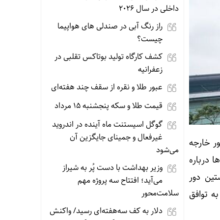
داخلی در سال ۲۰۲۶
راز رنگ آبی در صندلی های هواپیما
چیست؟
کشف کارگاه تولید بوتاکس تقلبی در
زعفرانیه
عبور طلا و نقره از سقف چند هفته‌ای
قیمت طلا و سکه پنجشنبه 15 مرداد
گوگل اسیستنت ماه آینده در اندروید
غیرفعال و جمینای جایگزین آن
ور خارجه
می‌شود
ا درباره
وزیر بهداشت با دست پُر به شیراز
تین دور
می‌آید؛ افتتاح سه پروژه مهم
سلامت‌محور
بی به توافق نهایی طی ۶۰ روز آینده به توافق
دلار به کف سه‌هفته‌ای رسید/ واکنش