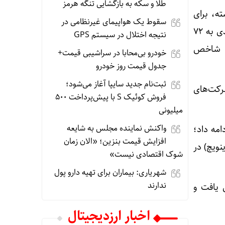
طلا و سکه به بازگشایی تنگه هرمز
ته گذشته، برای
سقوط یک هواپیمای غیرنظامی در
نخستین بار از سطح ۷۲ هزار واحد عبور کرد. این شاخص در معاملات ابتدایی با رشد ۱.۴ درصدی به ۷۲
نتیجه اختلال در سیستم‌ GPS
۲۶۹.۶ واحد را ثبت کرد. شاخص
خودرو بی‌محابا در سراشیبی قیمت+
جدول قیمت روز خودرو
ثبت‌نام جدید سایپا آغاز می‌شود؛
رکت‌های
فروش کوئیک S با پیش‌پرداخت ۵۰۰
میلیونی
واکنش نماینده مجلس به شایعه
ه ادامه داد؛
افزایش قیمت بنزین؛ «الان زمان
شاخص تا ساعت ۵:۱۶ (به وقت گرینویچ) در
شوک اقتصادی نیست»
شهریاری: بیماران برای تهیه دارو پول
ندارند
تثنای ژاپن ۰.۷۳ درصد افزایش یافت و
اخبار ارزدیجیتال