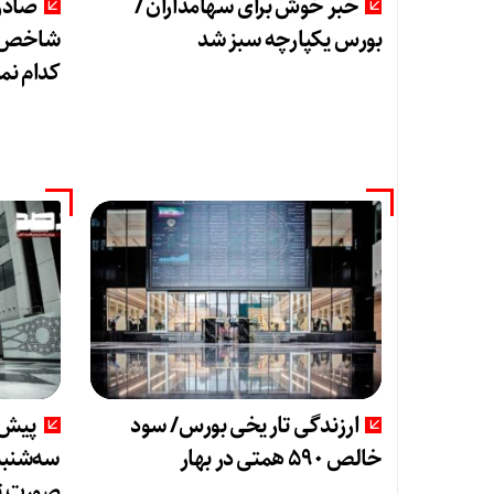
خبر خوش برای سهامداران /
صادر
بورس یکپارچه سبز شد
شاخص هم
کدام نم
ارزندگی تاریخی بورس/ سود
پیش‌ب
خالص ۵۹۰ همتی در بهار
صورت تع