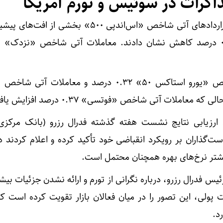
 مذاکرات در سوئیس و تورم آمریکا
در بازار معاملات آتی آمریکا، قرارداد‌های آتی شاخص «اس‌اندپی ۵۰۰» بخشی 
در اروپا نیز معاملات آتی شاخص «یورو استاکس ۵۰» ۰.۳۲ درصد و معامل
 ارزیابی نتایج نشست هفته گذشته فدرال رزرو (بانک مرکزی 
‌گذاران بر رویکرد انقباضی خود تأکید کرده و اعلام کردند 
شتر نرخ‌های بهره همچنان محتمل است.
 فدرال رزرو، درباره نگرانی از تورم و ارائه نشدن جزئیات بیشت
پولی، این تصور را در میان فعالان بازار تقویت کرده است که
د.