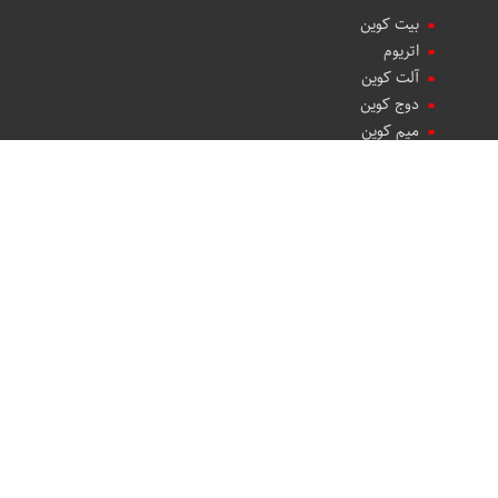
بیت کوین
اتریوم
آلت کوین
دوج کوین
میم کوین‌
ایردراپ‌ها
ارز تجاری
ارز خودرو
ارز گردشگری
ارز پتروشیمی
فناوری ارزها