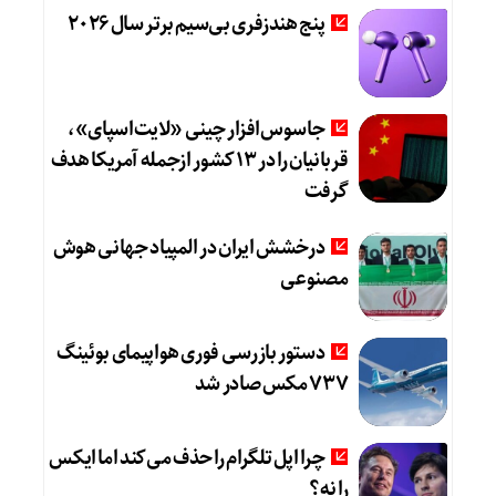
پنج هندزفری بی‌سیم برتر سال ۲۰۲۶
جاسوس‌افزار چینی «لایت‌اسپای»،
قربانیان را در ۱۳ کشور ازجمله آمریکا هدف
گرفت
درخشش ایران در المپیاد جهانی هوش
مصنوعی
دستور بازرسی فوری هواپیمای بوئینگ
۷۳۷ مکس صادر شد
چرا اپل تلگرام را حذف می‌کند اما ایکس
را نه؟