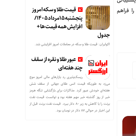
ی‌آمپرساعت و شارژ ۴۵ وات مجهز شده‌اند. هر دو مدل همچنین از شارژ بی‌سیم Qi 2 پشتیبانی
قیمت طلا و سکه امروز
وشی را فراهم
پنجشنبه 15مرداد 1405/
افزایش همه قیمت ها +
جدول
اکوایران: قیمت طلا و سکه در معاملات امروز افزایشی شد.
عبور طلا و نقره از سقف
چند هفته‌ای
ریسک‌پذیری رد بازارهای مالی امروز موج
می‌زد به طوریکه قیمت انس طلای جهانی از سقف شش
هفته‌ای خودش عبور کرد. مذاکرات برای بازگشایی تنگه هرمز
خبر از روز گذشته خبر مهم هفته بود و توانست قیمت نفت
برنت را با کاهش به زیر 80 دلار ببرد. قیمت نفت برنت قبل از
این اخبار در حوالی 87 دلار در نوسان بود.