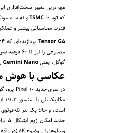
مهم‌ترین تغییر سخت‌افزاری ا
که توسط
TSMC
قدرت محاسباتی بیشتر و عملک
Tensor G5
پردازنده‌ای که
۳۴ درصد سریع‌تر از 
مصنوعی را نیز تا
۶۰ درصد سریع‌تر
گوگل، یعنی
Gemini Nano
را
عکاسی با هوش م
ویدئوها را با وضوح ۸K (در واقع ارتقایافته از ۴K) و نرخ ۳۰ فریم بر ثانیه ضبط کنند.