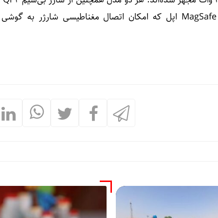
۵۲۰۰ میل
می‌کنند. فناوری گوگل مشابه MagSafe اپل که امکان اتصال مغناطیسی شارژر به گ