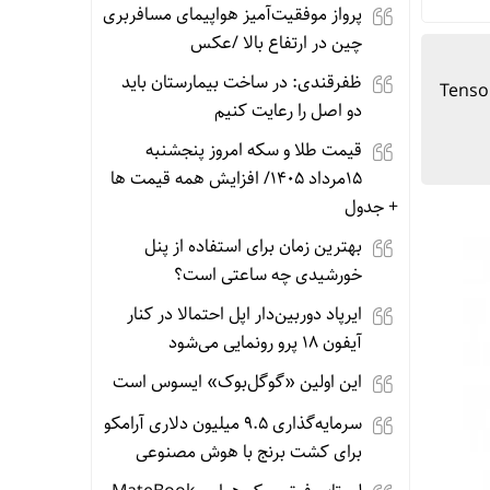
پرواز موفقیت‌آمیز هواپیمای مسافربری
چین در ارتفاع بالا /عکس
ظفرقندی: در ساخت بیمارستان باید
های پیکسل را معرفی کرد. همه گوشی‌های این نسل از تراشه جدید Tensor G5
دو اصل را رعایت کنیم
قیمت طلا و سکه امروز پنجشنبه
15مرداد 1405/ افزایش همه قیمت ها
+ جدول
بهترین زمان برای استفاده از پنل
خورشیدی چه ساعتی است؟
ایرپاد دوربین‌دار اپل احتمالا در کنار
آیفون ۱۸ پرو رونمایی می‌شود
این اولین «گوگل‌بوک» ایسوس است
سرمایه‌گذاری ۹.۵ میلیون دلاری آرامکو
برای کشت برنج با هوش مصنوعی