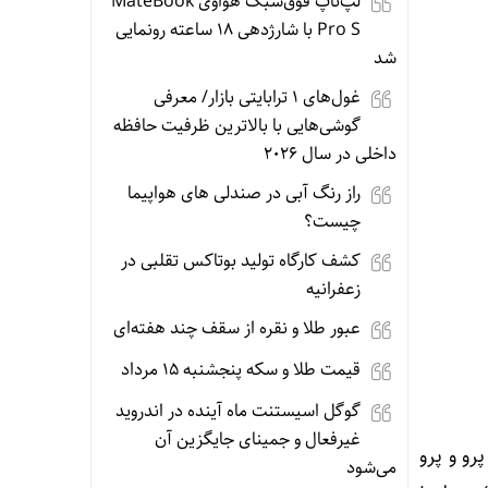
لپ‌تاپ فوق‌سبک هواوی MateBook
Pro S با شارژدهی ۱۸ ساعته رونمایی
شد
غول‌های ۱ ترابایتی بازار/ معرفی
گوشی‌هایی با بالاترین ظرفیت حافظه
داخلی در سال ۲۰۲۶
راز رنگ آبی در صندلی های هواپیما
چیست؟
کشف کارگاه تولید بوتاکس تقلبی در
زعفرانیه
عبور طلا و نقره از سقف چند هفته‌ای
قیمت طلا و سکه پنجشنبه 15 مرداد
گوگل اسیستنت ماه آینده در اندروید
غیرفعال و جمینای جایگزین آن
زارش خبرآنلاین، با تراشه‌ جدید، باتری‌های بزرگ‌تر و شارژ مغناطیسی، گوشی‌های Pixel 10 پرو و پرو
می‌شود