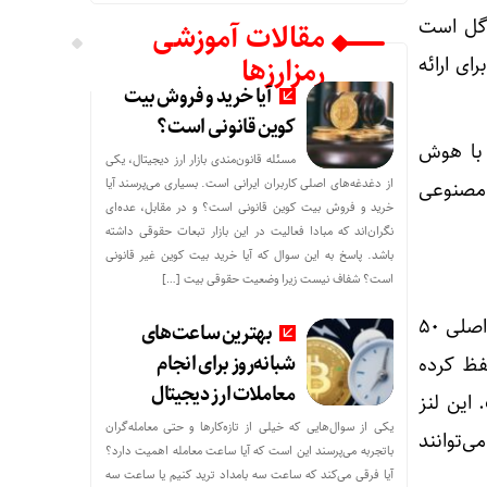
گل است
مقالات آموزشی
رمزارزها
Te، با فناوری ۳ نانومتری برای ارائه
آیا خرید و فروش بیت
کوین قانونی است؟
 با هوش
مسئله قانون‌مندی بازار ارز دیجیتال، یکی
از دغدغه‌های اصلی کاربران ایرانی است. بسیاری می‌پرسند آیا
مصنوعی
خرید و فروش بیت کوین قانونی است؟ و در مقابل، عده‌ای
نگران‌اند که مبادا فعالیت در این بازار تبعات حقوقی داشته
باشد. پاسخ به این سوال که آیا خرید بیت کوین غیر قانونی
است؟ شفاف نیست زیرا وضعیت حقوقی بیت‌ […]
در سری جدید Pixel 10 پرو، گوگل همان چینش سخت‌افزاری موفق نسل گذشته یعنی دوربین اصلی ۵۰
بهترین ساعت‌های
شبانه‌روز برای انجام
 مگاپیکسلی با سنسور 1/2.55 اینچ را حفظ کرده
معاملات ارز دیجیتال
 شده است. این لنز
یکی از سوال‌هایی که خیلی از تازه‌کارها و حتی معامله‌گران
 همچنین می‌توانند
باتجربه می‌پرسند این است که آیا ساعت معامله اهمیت دارد؟
آیا فرقی می‌کند که ساعت سه بامداد ترید کنیم یا ساعت سه