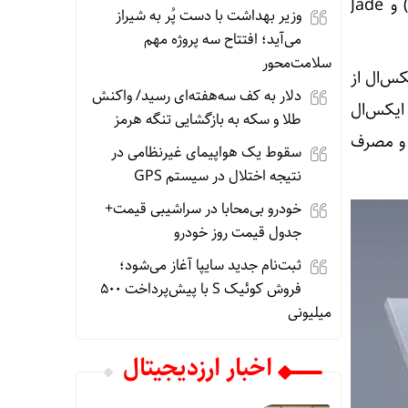
ایکس‌ال در رنگ‌های Moonstone (خاکستری-آبی)، Obsidian (مشکی)، Porcelain (سفید) و Jade
وزیر بهداشت با دست پُر به شیراز
می‌آید؛ افتتاح سه پروژه مهم
سلامت‌محور
ی LTPO OLED مجهز شده و نسخه پیکسل ۱۰ پرو ایکس‌ال از
دلار به کف سه‌هفته‌ای رسید/ واکنش
 ۲۸۵۶ پیکسل و در نسخه ایکس‌ال
طلا و سکه به بازگشایی تنگه هرمز
تز برای کاربری روان و مصرف
سقوط یک هواپیمای غیرنظامی در
نتیجه اختلال در سیستم‌ GPS
خودرو بی‌محابا در سراشیبی قیمت+
جدول قیمت روز خودرو
ثبت‌نام جدید سایپا آغاز می‌شود؛
فروش کوئیک S با پیش‌پرداخت ۵۰۰
میلیونی
اخبار ارزدیجیتال