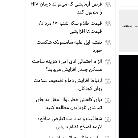
قرص آزمایشی که می‌تواند درمان HIV
را متحول کند
قیمت طلا و سکه شنبه 17 مرداد/
گ تصمیم گرفت تا این طراحی در در گلکسی S22 اولترا تغییر بدهد
قیمت‌ها افزایشی
نقشه اپل علیه سامسونگ شکست
خورد
الزام احتمالی اتاق امن؛ هزینه ساخت
مسکن چقدر افزایش می‌یابد؟
ارتباط افزایش دما و تضعیف سلامت
روان کودکان
برای کاهش خطر زوال عقل به جای
تماشای تلویزیون مطالعه کنید
شفافیت و مدیریت تعارض منافع؛
لازمه اصلاح نظام دارویی
مراقب علائم هپاتیت باشید!