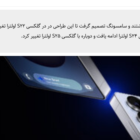
گلکسی S20 اولترا و گلکسی S21 اولترا گوشه‌های گردی داشتند و سامسون
د.