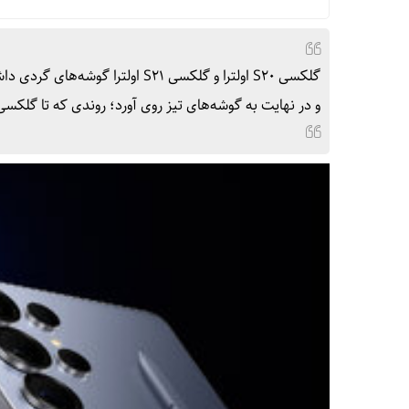
و در نهایت به گوشه‌های تیز روی آورد؛ روندی که تا گلکسی S24 اولترا ادامه یافت و دوباره با گلکسی S25 اولترا تغییر کر