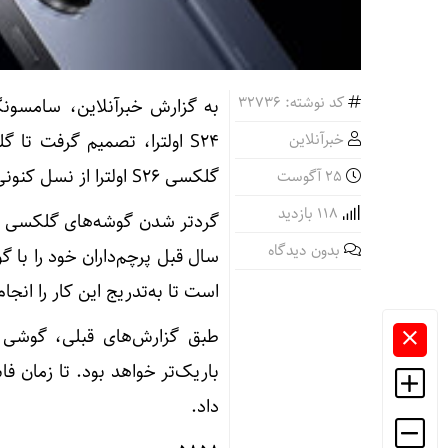
کد نوشته: 32736
به گزارش خبرآنلاین، سامسونگ
خبرآنلاین
گلکسی S26 اولترا از نسل کنونی هم گردتر خواهند بود.
25 آگوست
118 بازدید
بدون دیدگاه
سال قبل پرچم‌داران خود را با 
است تا به‌تدریج این کار را انجا
باریک‌تر خواهد بود. تا زمان فا
داد.