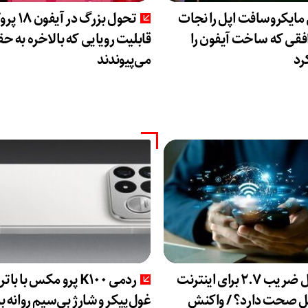
مایکروسافت اپل را نجات
تحول بزرگ در 
افقی که ساخت آیفون را
قابلیت رویایی که بالاخره به ح
رد
می‌پیوندند
اعمال ضریب ۲.۷ برای اینترنت
ردمی K100 پرو مکس با با
لل صحت دارد؟ / واکنش
غول‌پیکر و شارژ بی‌سیم روانه با