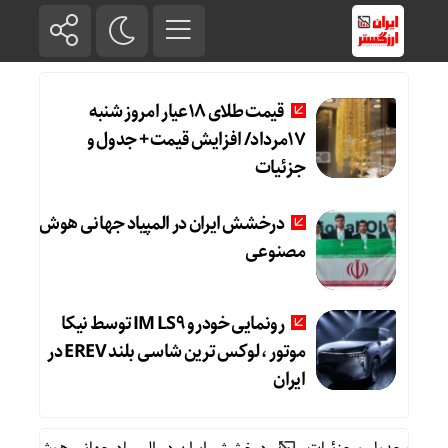
قیمت طلای 18عیار امروز شنبه
17مرداد/ افزایش قیمت + جدول و
جزئیات
درخشش ایران در المپیاد جهانی هوش
مصنوعی
رونمایی خودرو IM LS9 توسط نیکا
موتور ، لوکس ترین شاسی بلند EREV در
ایران