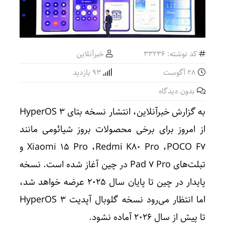
کد نوشته: 33236
خبرآنلاین
28 آگوست
93 بازدید
بدون دیدگاه
به گزارش خبرآنلاین، انتشار نسخه بتای HyperOS 3
از امروز برای برخی محصولات بروز شیائومی مانند
Xiaomi 15 Pro ،Redmi K80 Pro ،POCO F7 و
تبلت‌های Pad 7 Pro در چین آغاز شده است. نسخه
پایدار در چین تا پایان سال ۲۰۲۵ عرضه خواهد شد،
اما انتظار می‌رود نسخه گلوبال آپدیت HyperOS 3
تا پیش از سال 2026 آماده نشود.