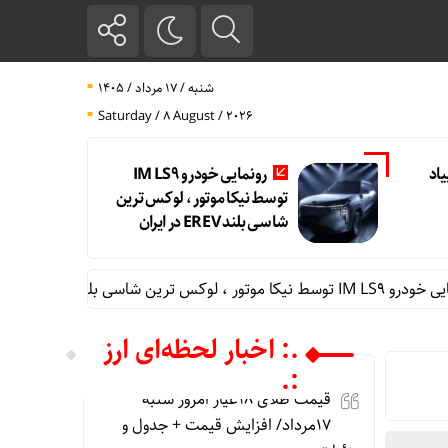
شنبه / ۱۷ مرداد / ۱۴۰۵
Saturday / 8 August / 2026
اد
رونمایی خودرو IM LS9
توسط نیکا موتور ، لوکس ترین
شاسی بلند EREV در ایران
ران
.: اخبار لحظه‌ای ارز
:.
قیمت طلای 18عیار امروز شنبه
17مرداد/ افزایش قیمت + جدول و