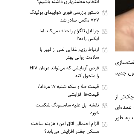
انتخاب مطمئن‌تری داشته باشیم؟
دستور بازرسی فوری هواپیمای بوئینگ
۷۳۷ مکس صادر شد
چرا اپل تلگرام را حذف می‌کند اما
ایکس را نه؟
ارتباط رژیم غذایی غنی از فیبر با
سلامت روانی بهتر
مه جفت‌سازی
قرص آزمایشی که می‌تواند درمان HIV
ول جدید
را متحول کند
قیمت طلا و سکه شنبه 17 مرداد/
قیمت‌ها افزایشی
۳ ممکن است کمی کوچک‌تر از
نقشه اپل علیه سامسونگ شکست
 عمده‌ای
خورد
 به طور
الزام احتمالی اتاق امن؛ هزینه ساخت
مسکن چقدر افزایش می‌یابد؟