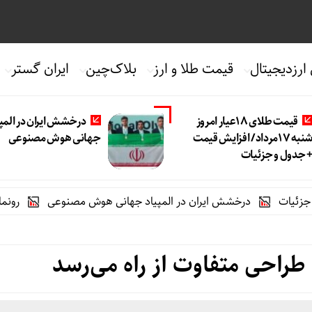
 ارزدیجیتال
قیمت طلا و ارز
بلاک‌چین
ایران گستر
قیمت طلای 18عیار امروز
درخشش ایران در المپی
شنبه 17مرداد/ افزایش قیمت
جهانی هوش مصنوعی
 جدول و جزئیات
درخشش ایران در المپیاد جهانی هوش مصنوعی
رونمایی خودرو IM LS9 توسط نیکا موتور ، لوکس ترین شاسی بلند EREV در ای
ا طراحی متفاوت از راه می‌رسد