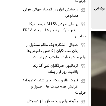
جزئیات
رونمایی
درخشش ایران در المپیاد جهانی هوش
مصنوعی
رونمایی خودرو IM LS9 توسط نیکا
موتور ، لوکس ترین شاسی بلند EREV
در ایران
جنجال «تشکر» یک مقام مسئول از
زبان صنعتگران |کاهش خاموشی‌ها
برای بخش تولید رضایت‌بخش نیست
کرمانپور: خبرنگاران نمی گذارند
واقعیت زیر آوار بماند
قیمت طلا و سکه امروز شنبه 17مرداد/
افزایش همه قیمت ها + جدول و
جزئیات
چگونه برای ورود به بازار ارز دیجیتال،