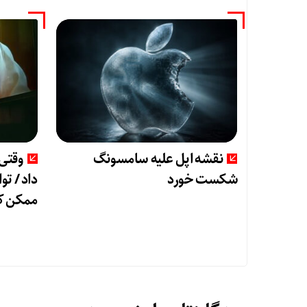
نقشه اپل علیه سامسونگ
وقتی 
شکست خورد
داد / تو
ممکن ک