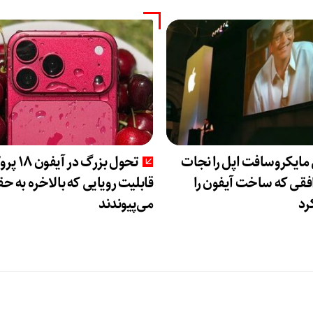
مایکروسافت اپل را نجات
تحول بزرگ در 
افقی که ساخت آیفون را
قابلیت رویایی که بالاخره به ح
رد
می‌پیوندند