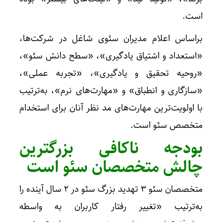
است.
براساس اعلام مدیران سئوی شاغل در شرکت‌ها،
«استعداد و اشتیاق یادگیری»، «سطح دانش سئو»،
«روحیه تحقیق و یادگیری»، «تجربه عملی»،
«سازگاری و انطباق» و «مهارت‌های نرم»، به‌ترتیب
با اولویت‌ترین مهارت‌های مد نظر آنان برای استخدام
متخصص سئو است.
بودجه ناکافی بزرگترین
چالش متخصصان سئو است
متخصصان سئو ۳ تهدید بزرگ سئو در ۲ سال آینده را
به‌ترتیب «تغییر رفتار کاربران به واسطه