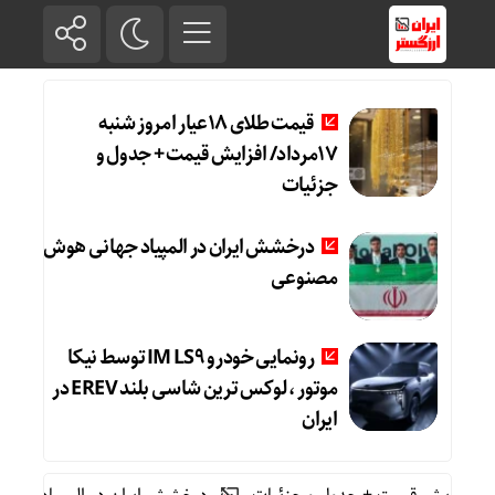
قیمت طلای 18عیار امروز شنبه
17مرداد/ افزایش قیمت + جدول و
جزئیات
درخشش ایران در المپیاد جهانی هوش
مصنوعی
رونمایی خودرو IM LS9 توسط نیکا
موتور ، لوکس ترین شاسی بلند EREV در
ایران