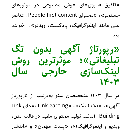
«تلفیق فناروی‌های هوش مصنوعی در موتورهای
جستجو»، «محتوای People-first content، عناصر
غنی مانند اینفوگرافیک، پادکست، ویدئو»، خواهد
بود.
«رپورتاژ آگهی بدون تگ
تبلیغاتی»؛ موثرترین روش
لینک‌سازی خارجی سال
۱۴۰۳
در سال ۱۴۰۳ متخصصان سئو به‌ترتیب از «رپورتاژ
آگهی»، «بک لینک»، «Link earning به‌جای Link
Building (مانند تولید محتوای مفید در قالب متن،
ویدیو و اینفوگرافیک)»، «پست مهمان» و «انتشار